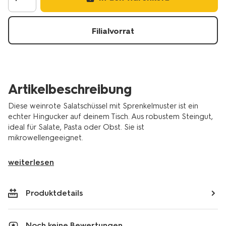
trend-
steingut-
gesprenkelt-
Filialvorrat
weinrot-
9650359.html
Artikelbeschreibung
Diese weinrote Salatschüssel mit Sprenkelmuster ist ein
echter Hingucker auf deinem Tisch. Aus robustem Steingut,
ideal für Salate, Pasta oder Obst. Sie ist
mikrowellengeeignet.
weiterlesen
Produktdetails
Noch keine Bewertungen