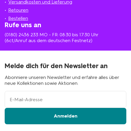
Versandkosten und Lieferung
deiner
Nähe
Retouren
Bestellen
Rufe uns an
(0180) 2436 233
MO - FR: 08:30 bis 17:30 Uhr
(6ct/Anruf aus dem deutschen Festnetz)
Melde dich für den Newsletter an
Abonniere unseren Newsletter und erfahre alles über
neue Kollektionen sowie Aktionen.
Ihre
E-
Mail-
Adresse
Anmelden