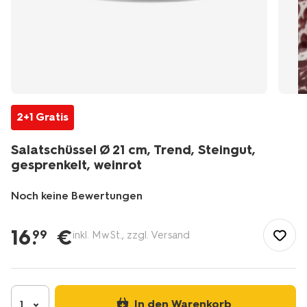
2+1 Gratis
Salatschüssel Ø 21 cm, Trend, Steingut,
gesprenkelt, weinrot
Noch keine Bewertungen
/de-
de/kochen-
16
.
€
99
inkl. MwSt., zzgl. Versand
essen/esszimmer/geschirr/keramik-
porzellan-
geschirr/salatschuessel-
21-
cm-
In den Warenkorb
1