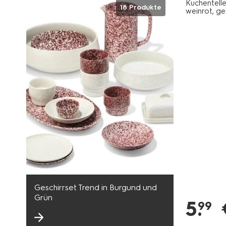
Kuchentelle
18 Produkte
weinrot, ge
Geschirrset Trend in Burgund und
Grün
5
.
99