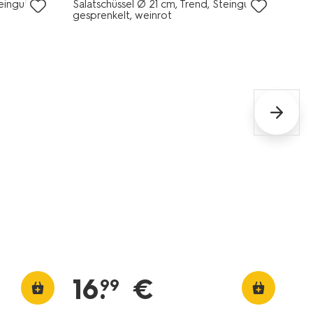
eingut,
Salatschüssel Ø 21 cm, Trend, Steingut,
gesprenkelt, weinrot
16
.
€
99