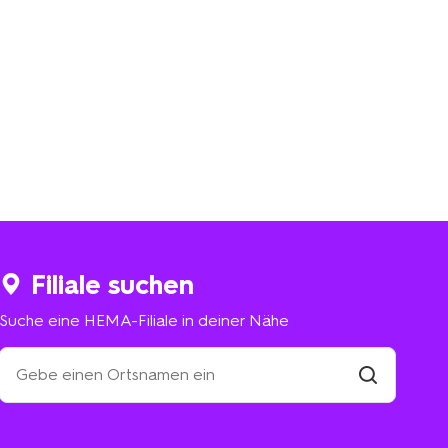
Filiale suchen
Suche eine HEMA-Filiale in deiner Nähe
Suche
eine
HEMA-
Filiale
suchen
Filiale
in