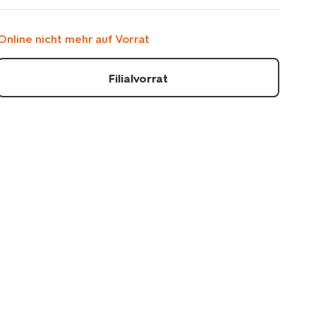
geschirr/schale-
15-
cm-
Online nicht mehr auf Vorrat
trend-
steingut-
weinrot-
Filialvorrat
gesprenkelt-
9650357.html