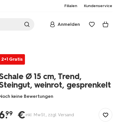
Filialen
Kundenservice
Anmelden
2+1 Gratis
Schale Ø 15 cm, Trend,
Steingut, weinrot, gesprenkelt
Noch keine Bewertungen
/de-
de/kochen-
6
.
€
99
inkl. MwSt., zzgl. Versand
essen/esszimmer/geschirr/keramik-
porzellan-