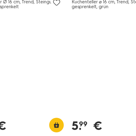
r Ø 16 cm, Trend, Steingut,
Kuchenteller ⌀ 16 cm, Trend, St
sprenkelt
gesprenkelt, grün
€
5
.
€
99