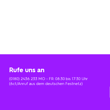
Rufe uns an
(0180) 2436 233
MO - FR: 08:30 bis 17:30 Uhr
(6ct/Anruf aus dem deutschen Festnetz)