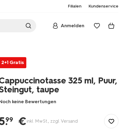
Filialen
Kundenservice
Anmelden
2+1 Gratis
Cappuccinotasse 325 ml, Puur,
Steingut, taupe
Noch keine Bewertungen
/de-
de/kochen-
5
.
€
99
inkl. MwSt., zzgl. Versand
essen/kaffee-
tee/tassen-