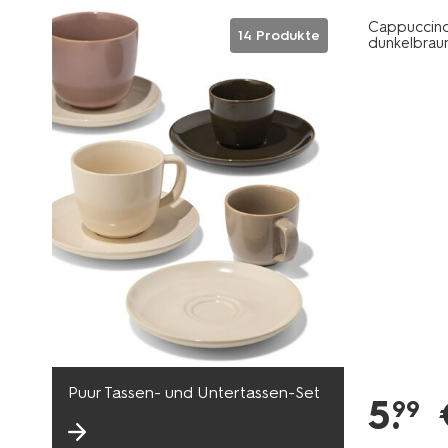
Cappuccinot
14 Produkte
dunkelbrau
Puur Tassen- und Untertassen-Set
5
.
99