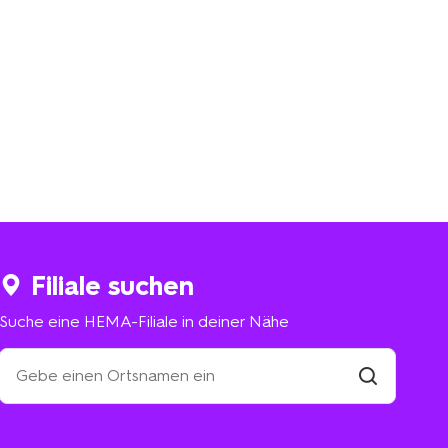
Filiale suchen
Suche eine HEMA-Filiale in deiner Nähe
Suche
eine
HEMA-
Filiale
suchen
Filiale
in