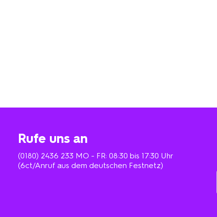
Rufe uns an
(0180) 2436 233
MO - FR: 08:30 bis 17:30 Uhr
(6ct/Anruf aus dem deutschen Festnetz)