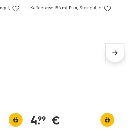
ingut,
Kaffeetasse 185 ml, Puur, Steingut, beige
4
.
€
99