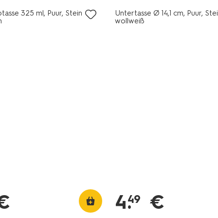
asse 325 ml, Puur, Steingut,
Untertasse Ø 14,1 cm, Puur, Ste
n
wollweiß
€
4
.
€
49