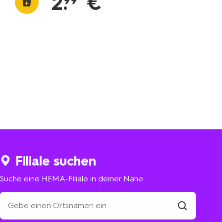
2
.
€
99
Filiale suchen
Suche eine HEMA-Filiale in deiner Nähe
Suche
eine
HEMA-
Filiale