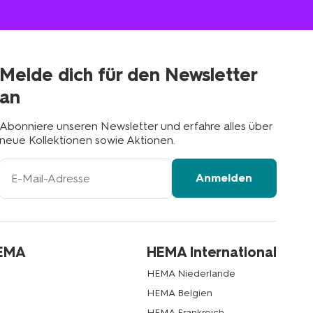
suchen
Filiale
in
deiner
Nähe
Melde dich für den Newsletter
an
Abonniere unseren Newsletter und erfahre alles über
neue Kollektionen sowie Aktionen.
Ihre
Anmelden
E-
Mail-
Adresse
HEMA
HEMA International
HEMA Niederlande
HEMA Belgien
HEMA Frankreich