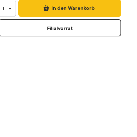
In den Warenkorb
1
Filialvorrat