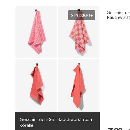
Geschirrtu
6 Produkte
Rauchwurst
Geschirrtuch-Set Rauchwurst rosa
koralle