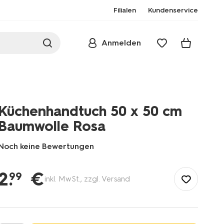
Filialen
Kundenservice
Anmelden
Küchenhandtuch 50 x 50 cm
Baumwolle Rosa
Noch keine Bewertungen
/de-
de/kochen-
2
.
€
99
inkl. MwSt., zzgl. Versand
essen/kochen/kuechentextilien/kuechenhandtuch-
50%C2%A0x%C2%A050%C2%A0cm-
baumwolle-
rosa-
5440012.html