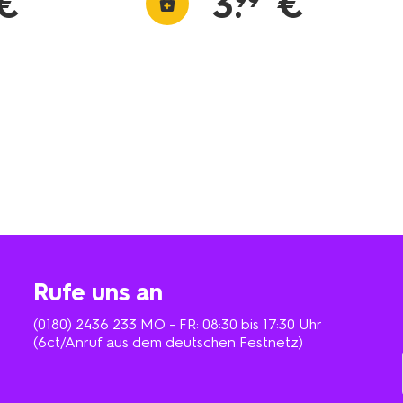
€
3
.
€
99
Rufe uns an
(0180) 2436 233
MO - FR: 08:30 bis 17:30 Uhr
(6ct/Anruf aus dem deutschen Festnetz)