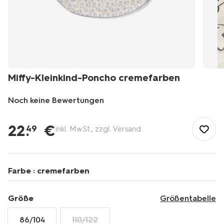
Miffy-Kleinkind-Poncho cremefarben
Noch keine Bewertungen
/de-
de/party-
22
.
€
49
inkl. MwSt., zzgl. Versand
geschenkideen/limited-
edition/miffy/miffy-
kleinkind-
poncho-
Farbe :
cremefarben
-
cremefarben-
33270015CREAM.html
Größe
Größentabelle
86/104
110/122