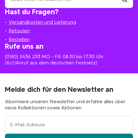
HEMA-
Filiale
Hast du Fragen?
suchen
Filiale
in
Versandkosten und Lieferung
deiner
Nähe
Retouren
Bestellen
Rufe uns an
(0180) 2436 233
MO - FR: 08:30 bis 17:30 Uhr
(6ct/Anruf aus dem deutschen Festnetz)
Melde dich für den Newsletter an
Abonniere unseren Newsletter und erfahre alles über
neue Kollektionen sowie Aktionen.
Ihre
E-
Mail-
Adresse