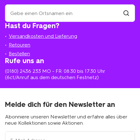
Suche
eine
HEMA-
Filiale
Hast du Fragen?
suchen
Filiale
in
Versandkosten und Lieferung
deiner
Nähe
Retouren
Bestellen
Rufe uns an
(0180) 2436 233
MO - FR: 08:30 bis 17:30 Uhr
(6ct/Anruf aus dem deutschen Festnetz)
Melde dich für den Newsletter an
Abonniere unseren Newsletter und erfahre alles über
neue Kollektionen sowie Aktionen.
Ihre