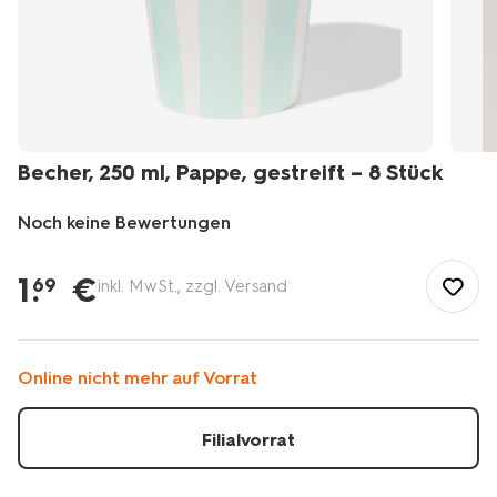
Becher, 250 ml, Pappe, gestreift – 8 Stück
Noch keine Bewertungen
/de-
de/party-
1
.
€
69
inkl. MwSt., zzgl. Versand
geschenkideen/party-
deko/einweggeschirr/becher-
250-
ml-
Online nicht mehr auf Vorrat
pappe-
gestreift-
%E2%80%93-
Filialvorrat
8-
stueck-