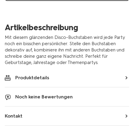
%C3%97-
10-
cm-
14250287.html
Artikelbeschreibung
Mit diesem glänzenden Disco-Buchstaben wird jede Party
noch ein bisschen persönlicher. Stelle den Buchstaben
dekorativ auf, kombiniere ihn mit anderen Buchstaben und
schreibe deine ganz eigene Nachricht. Perfekt für
Geburtstage, Jahrestage oder Themenpartys.
Produktdetails
Noch keine Bewertungen
Kontakt