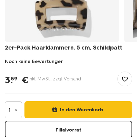
2er-Pack Haarklammern, 5 cm, Schildpatt
Noch keine Bewertungen
/de-
de/pflege-
3
.
€
89
inkl. MwSt., zzgl. Versand
make-
up/pflege/haarpflege/haaraccessoires/2er-
pack-
haarklammern-
5-
In den Warenkorb
1
cm-
schildpatt-
11870072.html
Filialvorrat