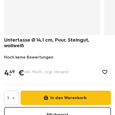
Untertasse Ø 14,1 cm, Puur, Steingut,
wollweiß
Noch keine Bewertungen
/de-
de/untertasse-
4
.
€
49
inkl. MwSt., zzgl. Versand
141-
cm-
puur-
steingut-
wollwei%C3%9F-
In den Warenkorb
1
80660320.html
Filialvorrat