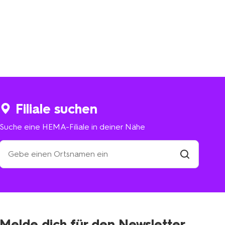
Filiale suchen
Suche eine HEMA-Filiale in deiner Nähe
Suche
eine
HEMA-
Filiale
suchen
Filiale
in
deiner
Nähe
Melde dich für den Newsletter