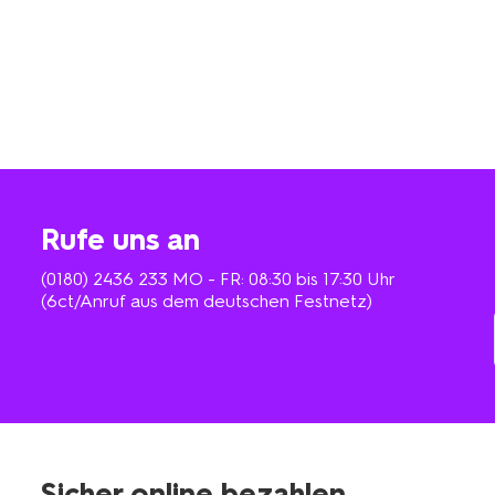
Rufe uns an
(0180) 2436 233
MO - FR: 08:30 bis 17:30 Uhr
(6ct/Anruf aus dem deutschen Festnetz)
Sicher online bezahlen