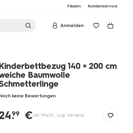
Filialen
Kundenservice
Anmelden
Kinderbettbezug 140 × 200 cm
weiche Baumwolle
Schmetterlinge
Noch keine Bewertungen
/de-
de/wohnen/schlafzimmer/schlafzimmertextilien/bettbezuege/k
24
.
€
99
inkl. MwSt., zzgl. Versand
140-
%C3%97-
200-