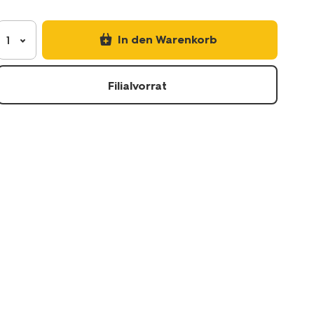
cm-
weiche-
baumwolle-
In den Warenkorb
1
schmetterlinge-
5720125.html
Filialvorrat