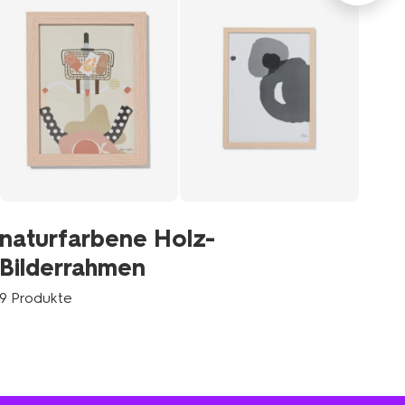
W
naturfarbene Holz-
mi
Bilderrahmen
2 P
9 Produkte