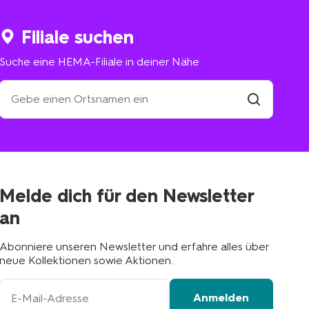
Filiale suchen
Suche eine HEMA-Filiale in deiner Nähe
Suche
eine
HEMA-
Filiale
suchen
Filiale
in
deiner
Nähe
Melde dich für den Newsletter
an
Abonniere unseren Newsletter und erfahre alles über
neue Kollektionen sowie Aktionen.
Ihre
Anmelden
E-