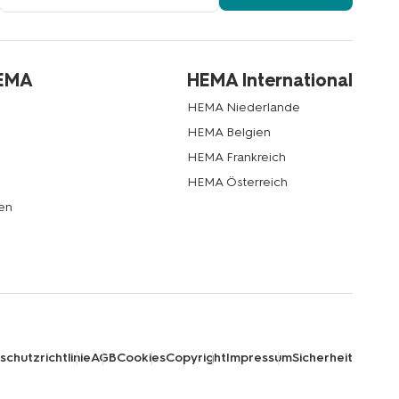
Mail-
Adresse
HEMA
HEMA International
HEMA Niederlande
HEMA Belgien
HEMA Frankreich
HEMA Österreich
en
chutzrichtlinie
AGB
Cookies
Copyright
Impressum
Sicherheit