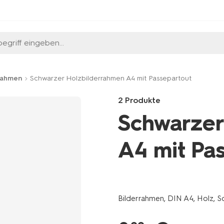
egriff eingeben...
rahmen
Schwarzer Holzbilderrahmen A4 mit Passepartout
2 Produkte
Schwarzer
A4 mit Pa
Products
/de-
de/wohnen/wohnaccessoires/
Bilderrahmen, DIN A4, Holz, 
din-
a4-
wei%C3%9F-