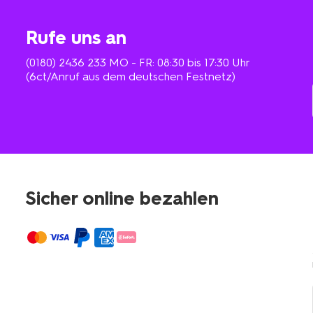
Rufe uns an
(0180) 2436 233
MO - FR: 08:30 bis 17:30 Uhr
(6ct/Anruf aus dem deutschen Festnetz)
Sicher online bezahlen