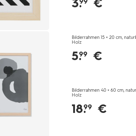
3
.
€
99
cm-
naturbelassenes-
holz-
13611133.html
Bilderrahmen 15 × 20 cm, natu
Holz
5
.
€
99
Bilderrahmen 40 × 60 cm, natu
Holz
18
.
€
99