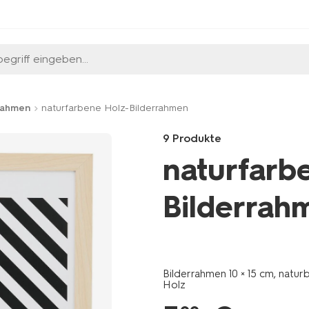
egriff eingeben...
rahmen
naturfarbene Holz-Bilderrahmen
9 Produkte
naturfarb
Bilderrah
Products
/de-
de/wohnen/wohnaccessoires/
Bilderrahmen 10 × 15 cm, natur
20-
Holz
%C3%97-
30-