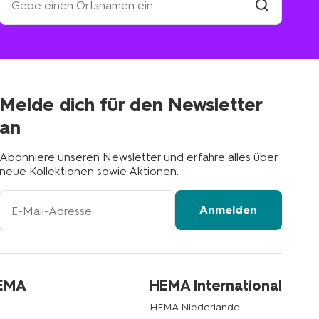
eine
HEMA-
Filiale
suchen
Filiale
in
deiner
Nähe
Melde dich für den Newsletter
an
Abonniere unseren Newsletter und erfahre alles über
neue Kollektionen sowie Aktionen.
Ihre
Anmelden
E-
Mail-
Adresse
HEMA
HEMA International
HEMA Niederlande