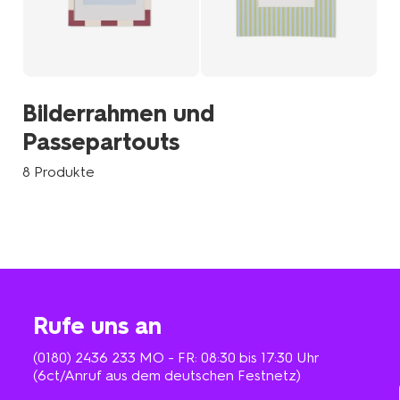
Bilderrahmen und
Passepartouts
8 Produkte
Rufe uns an
(0180) 2436 233
MO - FR: 08:30 bis 17:30 Uhr
(6ct/Anruf aus dem deutschen Festnetz)