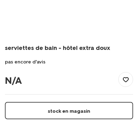
serviettes de bain - hôtel extra doux
pas encore d'avis
/fr-
be/bain-
N/A
toilette/serviettes-
de-
bain/serviettes-
de-
bain-
stock en magasin
-
-
hotel-
extra-