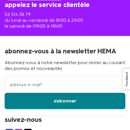
?
appelez le service clientèle
02 514 38 79
du lundi au vendredi de 8h30 à 21h00
le samedi de 09h00 à 18h00
abonnez-vous à la newsletter HEMA
Abonnez-vous à notre newsletter pour rester au courant
des promos et nouveautés.
Feedback
votre
adresse
email
s'abonner
suivez-nous