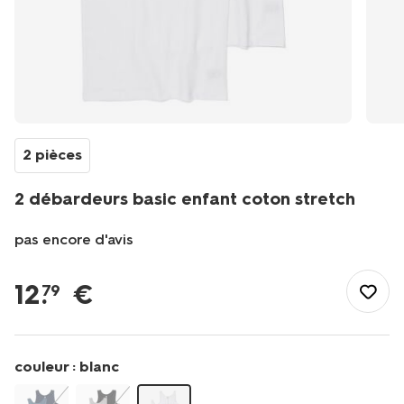
2 pièces
2 débardeurs basic enfant coton stretch
pas encore d'avis
/fr-
be/enfant/vetements-
12
.
€
79
garcon/sous-
vetements/2-
debardeurs-
basic-
couleur :
blanc
enfant-
coton-