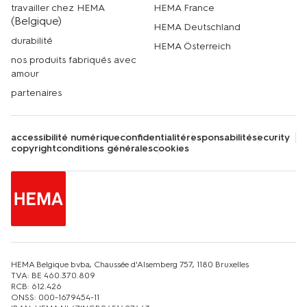
travailler chez HEMA
HEMA France
(Belgique)
HEMA Deutschland
durabilité
HEMA Österreich
nos produits fabriqués avec
amour
partenaires
accessibilité numérique
confidentialité
responsabilité
security
copyright
conditions générales
cookies
HEMA Belgique bvba, Chaussée d'Alsemberg 757, 1180 Bruxelles
TVA: BE 460.370.809
RCB: 612.426
ONSS: 000-1679454-11