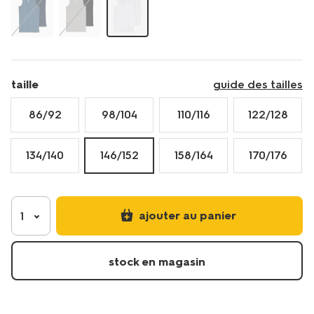
stretch-
19280992.html
taille
guide des tailles
86/92
98/104
110/116
122/128
134/140
146/152
158/164
170/176
ajouter au panier
1
stock en magasin