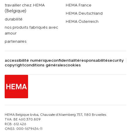
travailler chez HEMA
HEMA France
(Belgique)
HEMA Deutschland
durabilité
HEMA Österreich
nos produits fabriqués avec
amour
partenaires
accessibilité numérique
confidentialité
responsabilité
security
copyright
conditions générales
cookies
HEMA Belgique bvba, Chaussée d'Alsemberg 757, 1180 Bruxelles
TVA: BE 460.370.809
RCB: 612.426
ONSS: 000-1679454-11