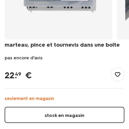
marteau, pince et tournevis dans une boîte
pas encore d'avis
/fr-
be/loisirs-
22
.
€
49
temps-
libre/voyage-
vacances/voyage/sieges-
accessoires-
seulement en magasin
auto/marteau-
pince-
et-
stock en magasin
tournevis-
dans-