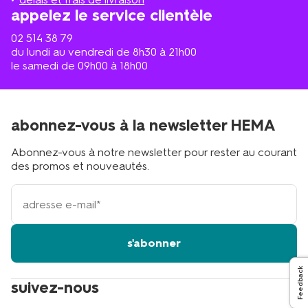
?
appelez le service clientèle
02 514 38 79
du lundi au vendredi de 8h30 à 21h00
le samedi de 09h00 à 18h00
abonnez-vous à la newsletter HEMA
Abonnez-vous à notre newsletter pour rester au courant
des promos et nouveautés.
votre
adresse
email
s'abonner
Feedback
suivez-nous