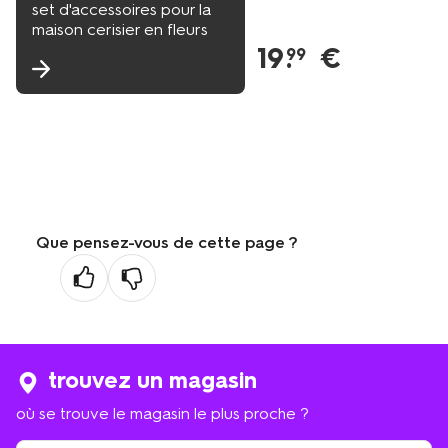
set d'accessoires pour la
maison cerisier en fleurs
19
.
€
99
Que pensez-vous de cette page ?
trouvez un magasin
où se trouve le magasin le plus proche ?