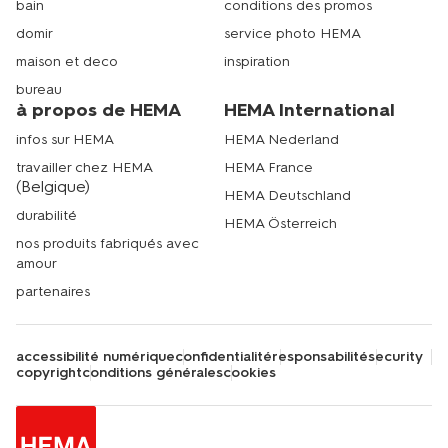
bain
conditions des promos
domir
service photo HEMA
maison et deco
inspiration
bureau
à propos de HEMA
HEMA International
infos sur HEMA
HEMA Nederland
travailler chez HEMA
HEMA France
(Belgique)
HEMA Deutschland
durabilité
HEMA Österreich
nos produits fabriqués avec
amour
partenaires
accessibilité numérique
confidentialité
responsabilité
security
copyright
conditions générales
cookies