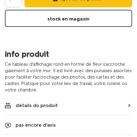
daffichage-
47x47x11cm-
fleur-
stock en magasin
avec-
punaises-
61104534.html
info produit
Ce tableau d'affichage rond en forme de fleur s'accroche
gaiement à votre mur. Il est livré avec des punaises assorties
pour faciliter l'accrochage des photos, des cartes et des
cadres. Pratique pour votre lieu de travail, votre cuisine ou
votre chambre.
détails du produit
pas encore d'avis