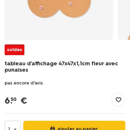
soldes
tableau d'affichage 47x47x1,1cm fleur avec
punaises
pas encore d'avis
/fr-
be/papeterie/accessoires-
6
.
€
50
de-
bureau/autres-
accessoires-
de-
bureau/tableau-
ajouter au panier
1