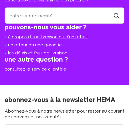
où
se
trouve
trouver
pouvons-nous vous aider ?
un
le
magasi
magasin
à propos d'une livraison ou d'un retrait
le
plus
un retour ou une garantie
proche
les délais et frais de livraison
?
une autre question ?
consultez le
service clientèle
abonnez-vous à la newsletter HEMA
Abonnez-vous à notre newsletter pour rester au courant
des promos et nouveautés.
votre