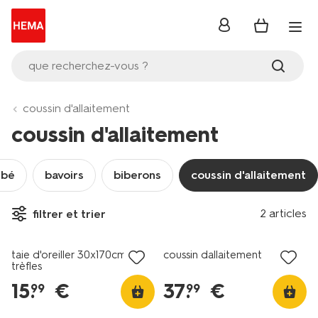
se
connecter
que recherchez-vous ?
coussin d'allaitement
coussin d'allaitement
ébé
bavoirs
biberons
coussin d'allaitement
2 articles
filtrer et trier
taie d'oreiller 30x170cm
coussin dallaitement
trèfles
15
.
€
37
.
€
99
99