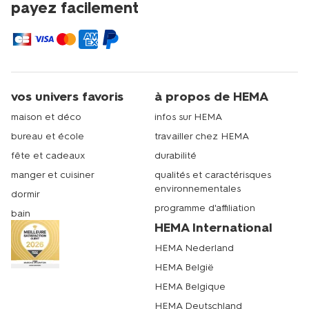
payez facilement
vos univers favoris
à propos de HEMA
maison et déco
infos sur HEMA
bureau et école
travailler chez HEMA
fête et cadeaux
durabilité
manger et cuisiner
qualités et caractérisques
environnementales
dormir
programme d'affiliation
bain
HEMA International
HEMA Nederland
HEMA België
HEMA Belgique
HEMA Deutschland