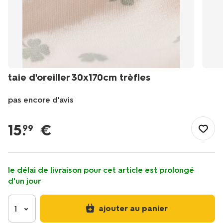
taie d'oreiller 30x170cm trèfles
pas encore d'avis
/fr-
fr/bebe/soins-
15
.
€
99
bebe/coussin-
d-
allaitement/taie-
doreiller-
le délai de livraison pour cet article est prolongé
30x170cm-
d'un jour
trefles-
33306460.html
ajouter au panier
1