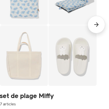
dé
set de plage Miffy
12 
7 articles