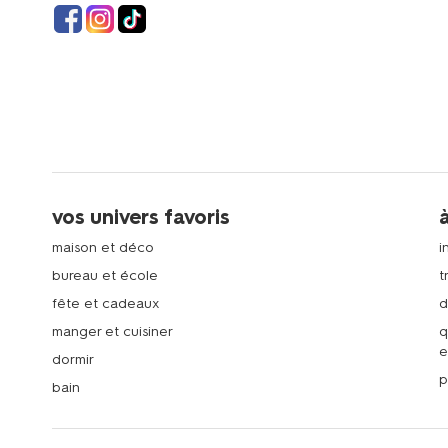
vos univers favoris
maison et déco
i
bureau et école
t
fête et cadeaux
d
manger et cuisiner
q
e
dormir
p
bain