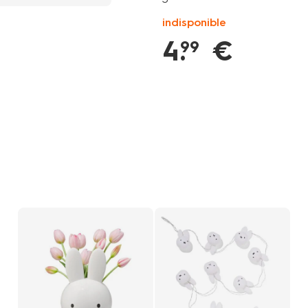
indisponible
4
.
€
99