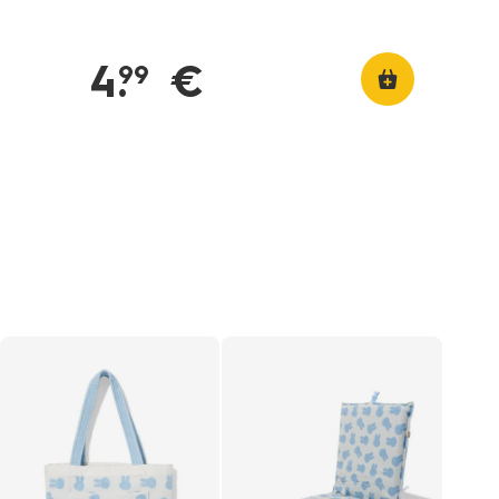
4
.
€
99