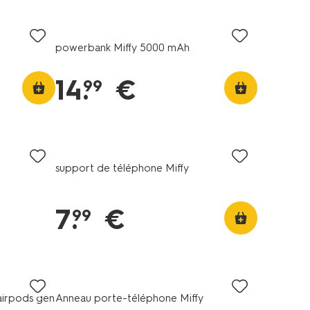
powerbank Miffy 5000 mAh
14
.
€
99
support de téléphone Miffy
7
.
€
99
 airpods gen
Anneau porte-téléphone Miffy