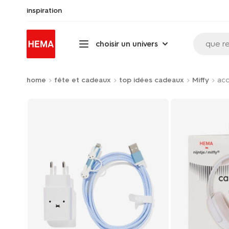
inspiration
que r
choisir un univers
home
fête et cadeaux
top idées cadeaux
Miffy
acc
Product-
set
image