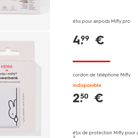
étui pour airpods Miffy pro
4
.
€
99
tout petit prix
cordon de téléphone Miffy
indisponible
2
.
€
50
étui de protection Miffy pour
3