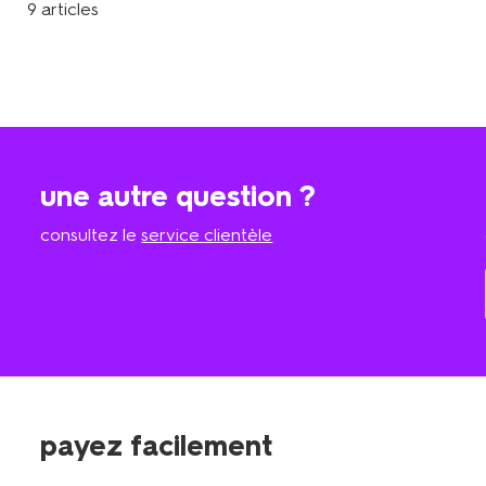
9 articles
une autre question ?
consultez le
service clientèle
payez facilement