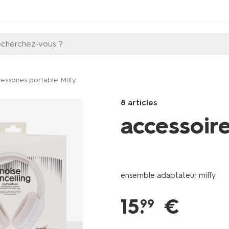
echerchez-vous ?
essoires portable Miffy
8 articles
accessoire
Products
/fr-
fr/papeterie/ordinateur-
ensemble adaptateur miffy
multimedia/anneau-
porte-
15
.
€
telephone-
99
miffy-
39620100.html