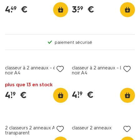
4
.
€
3
.
€
49
59
paiement sécurisé
classeur à 2 anneaux - étroit
classeur à 2 anneaux - large
noir A4
noir A4
plus que 13 en stock
4
.
€
4
.
€
19
19
2 classeurs 2 anneaux A4
classeur 2 anneaux
transparent