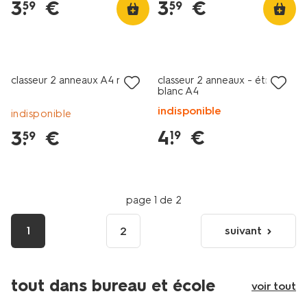
3
.
€
3
.
€
59
59
nouveau
classeur 2 anneaux A4 rose
classeur 2 anneaux - étroit
blanc A4
indisponible
indisponible
4
.
€
3
.
€
19
59
page 1 de 2
1
suivant
2
page
suivante
tout dans bureau et école
voir tout