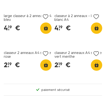
large classeur à 2 anneaux A4
classeur à 2 anneaux - large
bleu
blanc A4
4
.
€
4
.
€
19
19
nouveau
nouveau
classeur 2 anneaux A4 souple
classeur 2 anneaux A4 souple
rose
vert menthe
2
.
€
2
.
€
19
19
paiement sécurisé