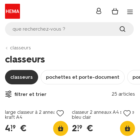
se
connecter
que recherchez-vous ?
classeurs
classeurs
classeurs
pochettes et porte-document
po
25 articles
filtrer et trier
large classeur à 2 anneaux
classeur 2 anneaux A4 souple
kraft A4
bleu clair
4
.
€
2
.
€
19
19