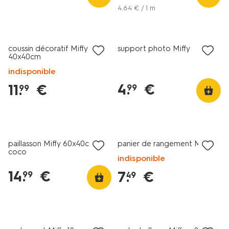
rangement/boites-
4
.
64
€ / 1 m
de-
rangement-
miffy-
en-
coussin décoratif Miffy
support photo Miffy
40x40cm
carton-
-
indisponible
-3-
4
.
€
11
.
€
99
99
pieces-
60410304.html
paillasson Miffy 60x40cm
panier de rangement Miffy
coco
indisponible
14
.
€
7
.
€
99
49