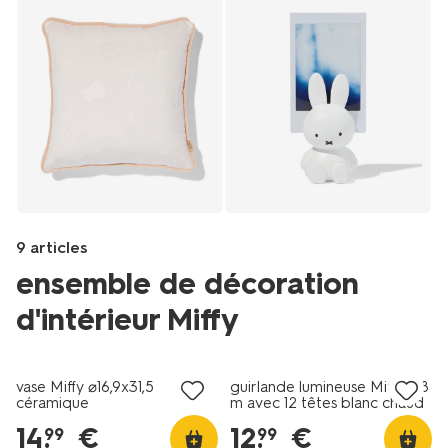
9 articles
ensemble de décoration
d'intérieur Miffy
Products
/fr-
vase Miffy ⌀16,9x31,5
guirlande lumineuse Miffy 2,8
fr/maison-
céramique
m avec 12 têtes blanc chaud
deco/rangement/boites-
pour l'intérieur
14
.
€
12
.
€
99
99
de-