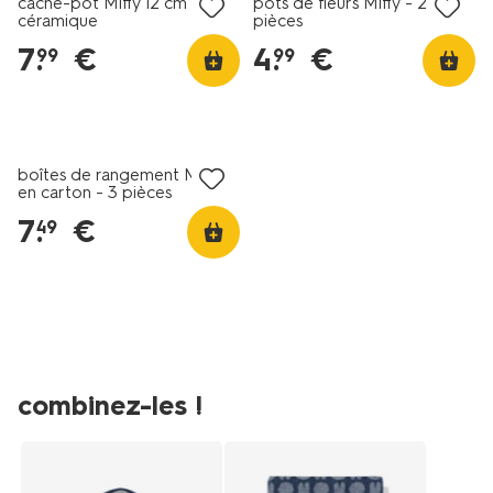
cache-pot Miffy 12 cm en
pots de fleurs Miffy - 2
céramique
pièces
7
.
€
4
.
€
99
99
boîtes de rangement Miffy
en carton - 3 pièces
7
.
€
49
combinez-les !