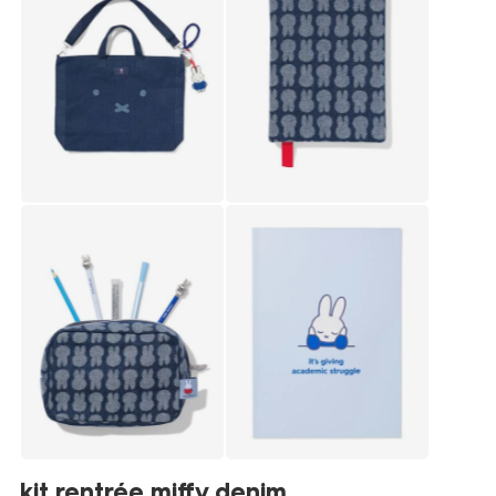
kit rentrée miffy denim