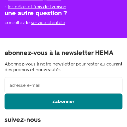
proche
les délais et frais de livraison
?
une autre question ?
consultez le
service clientèle
abonnez-vous à la newsletter HEMA
Abonnez-vous à notre newsletter pour rester au courant
des promos et nouveautés.
votre
adresse
email
s'abonner
suivez-nous