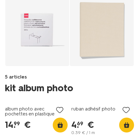
5 articles
kit album photo
Products
/fr-
album photo avec
ruban adhésif photo
fr/loisirs-
pochettes en plastique
temps-
22.5x22.5 carton
14
.
€
4
.
€
99
69
libre/photographie/albums-
photo/album-
0
.
39
€ / 1 m
photos-