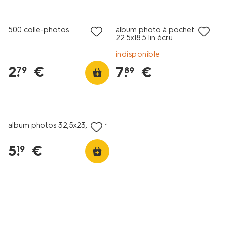
325x232-
noir-
14640001.html
500 colle-photos
album photo à pochettes
22.5x18.5 lin écru
indisponible
2
.
€
7
.
€
79
89
album photos 32,5x23,2 noir
5
.
€
19