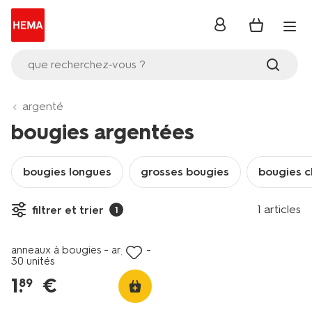
se
connecter
que recherchez-vous ?
argenté
bougies argentées
bougies longues
grosses bougies
bougies c
1 articles
filtrer et trier
1
anneaux à bougies - argent -
30 unités
1
.
€
89