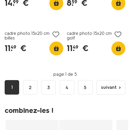
14
.
€
8
.
€
99
59
cadre photo 15x20 cm bois
cadre photo 15x20 cm bois
billes
golf
11
.
€
11
.
€
49
49
page 1 de 5
1
suivant
2
3
4
5
page
suivante
combinez-les !