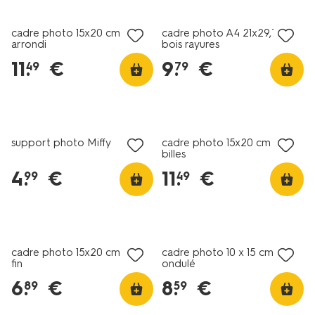
cadre photo 15x20 cm bois
cadre photo A4 21x29,7cm
arrondi
bois rayures
11
.
€
9
.
€
49
79
support photo Miffy
cadre photo 15x20 cm bois
billes
4
.
€
11
.
€
99
49
cadre photo 15x20 cm bois
cadre photo 10 x 15 cm bois
fin
ondulé
6
.
€
8
.
€
89
59