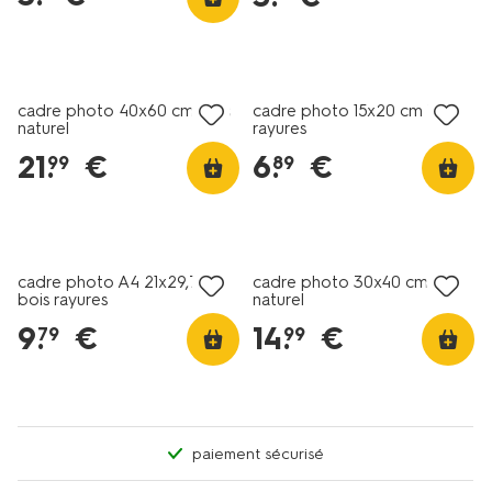
cadre photo 40x60 cm bois
cadre photo 15x20 cm bois
naturel
rayures
21
.
€
6
.
€
99
89
cadre photo A4 21x29,7cm
cadre photo 30x40 cm bois
bois rayures
naturel
9
.
€
14
.
€
79
99
paiement sécurisé