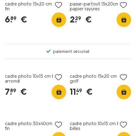
cadre photo 15x20 cm bois
passe-partout 15x20cm
fin
papier rayures
6
.
€
2
.
€
89
29
paiement sécurisé
cadre photo 10x15 cm bois
cadre photo 15x20 cm bois
arrondi
golf
7
.
€
11
.
€
89
49
cadre photo 30x40cm bois
cadre photo 10x15 cm bois
fin
billes