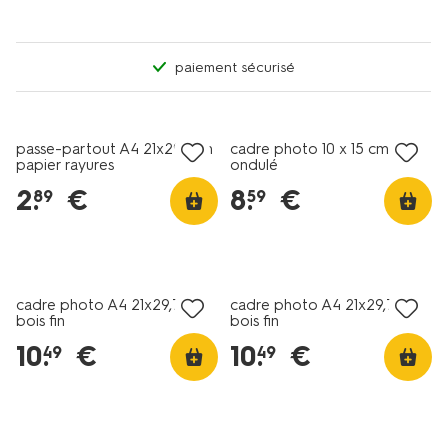
paiement sécurisé
passe-partout A4 21x29.7cm
cadre photo 10 x 15 cm bois
papier rayures
ondulé
2
.
€
8
.
€
89
59
cadre photo A4 21x29,7cm
cadre photo A4 21x29,7cm
bois fin
bois fin
10
.
€
10
.
€
49
49