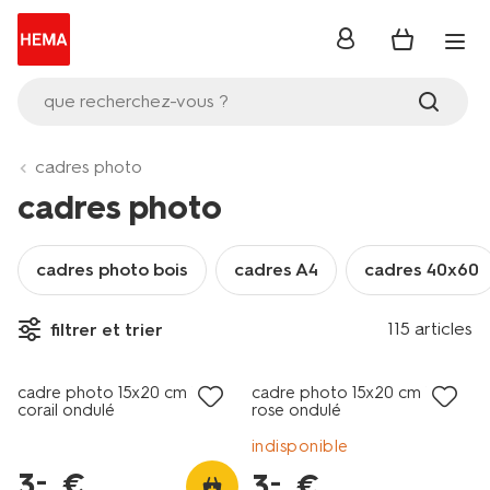
se
connecter
que recherchez-vous ?
cadres photo
cadres photo
cadres photo bois
cadres A4
cadres 40x60
115 articles
filtrer et trier
tout petit prix
tout petit prix
cadre photo 15x20 cm bois
cadre photo 15x20 cm bois
corail ondulé
rose ondulé
indisponible
3
.
€
–
3
.
€
–