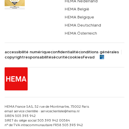
HEMA Nederland
vos préférées, à les imprimer et à les encadrer. Vous
verrez, c’est garanti : vous ne le regretterez pas.
HEMA België
HEMA Belgique
HEMA Deutschland
HEMA Österreich
accessibilité numérique
confidentialité
conditions générales
copyright
responsabilité
sécurité
cookies
Fevad
HEMA France SAS, 52 rue de Montmartre, 75002 Paris
email service clientèle : serviceclientele@hema.nl
SIREN 505 393 942
SIRET du siège social 505 393 942 00584
nº de TVA intracommunautaire FR58 505 393 942