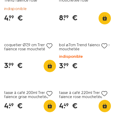
Trend faïence rose
mouchetée rose
cuisiner/manger/vaisselle/service-
mouchetée
vaisselle-
indisponible
trend-
8
.
€
4
.
€
99
99
mouchete-
pastel-
2022168.html
4+2 gratuits
4+2 gratuits
coquetier Ø7,9 cm Trend
bol ⌀7cm Trend faïence rose
faïence rose moucheté
mouchetée
indisponible
3
.
€
3
.
€
99
99
4+2 gratuits
4+2 gratuits
tasse à café 200ml Trend
tasse à café 220ml Trend
faïence grise mouchetée
faïence rose mouchetée
4
.
€
4
.
€
49
49