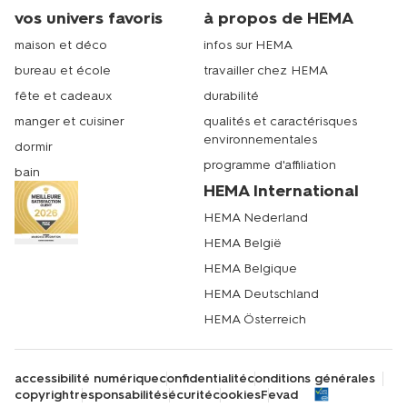
vos univers favoris
à propos de HEMA
maison et déco
infos sur HEMA
bureau et école
travailler chez HEMA
fête et cadeaux
durabilité
manger et cuisiner
qualités et caractérisques
environnementales
dormir
programme d'affiliation
bain
HEMA International
HEMA Nederland
HEMA België
HEMA Belgique
HEMA Deutschland
HEMA Österreich
accessibilité numérique
confidentialité
conditions générales
copyright
responsabilité
sécurité
cookies
Fevad