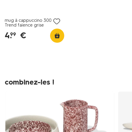
4+2 gratuits
mug à cappuccino 300 ml
Trend faïence grise
mouchetée
4
.
€
99
combinez-les !