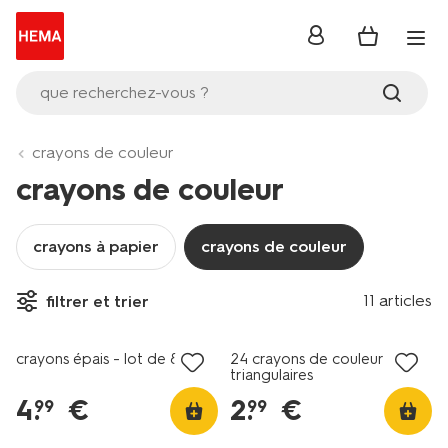
se
connecter
que recherchez-vous ?
crayons de couleur
crayons de couleur
crayons à papier
crayons de couleur
11 articles
filtrer et trier
crayons épais - lot de 8
24 crayons de couleur
triangulaires
4
.
€
2
.
€
99
99