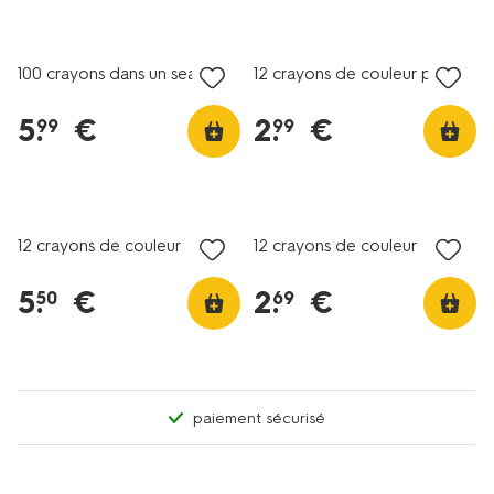
vegan
100 crayons dans un seau
12 crayons de couleur pastel
5
.
€
2
.
€
99
99
nouveau
12 crayons de couleur
12 crayons de couleur
5
.
€
2
.
€
50
69
paiement sécurisé