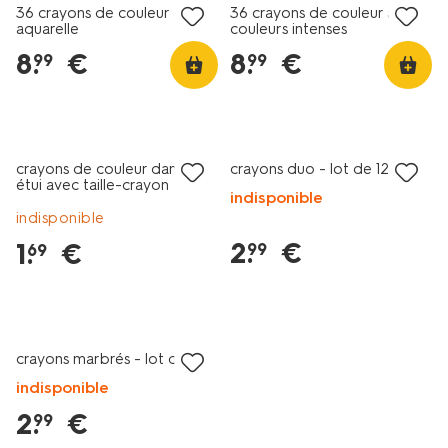
36 crayons de couleur
36 crayons de couleur aux
aquarelle
couleurs intenses
8
.
€
8
.
€
99
99
crayons de couleur dans un
crayons duo - lot de 12
étui avec taille-crayon
indisponible
indisponible
2
.
€
1
.
€
99
69
crayons marbrés - lot de 8
indisponible
2
.
€
99