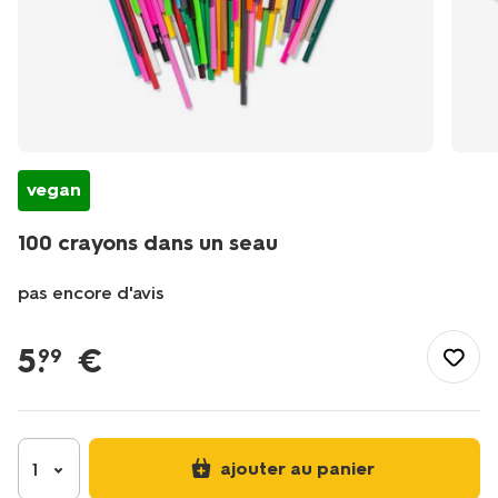
vegan
100 crayons dans un seau
pas encore d'avis
/fr-
fr/papeterie/ecriture/crayons/crayons-
5
.
€
99
de-
couleur/100%C2%A0crayons-
dans-
un-
seau-
ajouter au panier
1
15990156.html