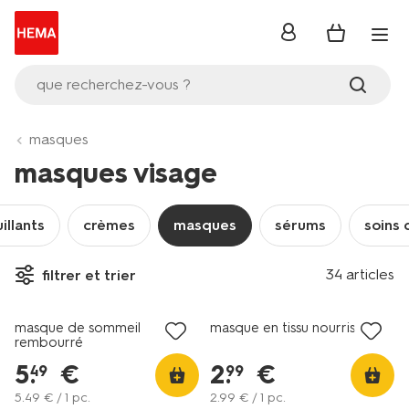
se
connecter
que recherchez-vous ?
masques
masques visage
illants
crèmes
masques
sérums
soins 
34 articles
filtrer et trier
vegan
masque de sommeil
masque en tissu nourrissant
rembourré
5
.
€
2
.
€
49
99
5
.
49
€ / 1 pc.
2
.
99
€ / 1 pc.