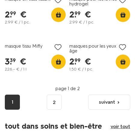
hydrogel
2
.
€
2
.
€
99
99
2
.
99
€ / 1 pc.
2
.
99
€ / 1 pc.
vegan
vegan
masque tissu Miffy
masques pour les yeux anti-
âge
3
.
€
2
.
€
39
99
226
.
–
€ / 1 l
1
.
50
€ / 1 pc.
page 1 de 2
1
suivant
2
page
suivante
tout dans soins et bien-être
voir tout