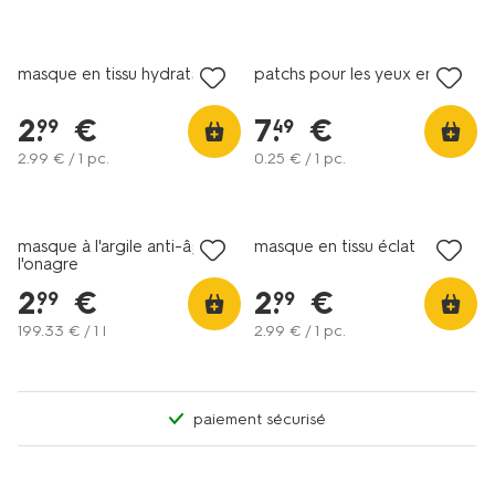
vegan
vegan
masque en tissu hydratant
patchs pour les yeux en pot
2
.
€
7
.
€
99
49
2
.
99
€ / 1 pc.
0
.
25
€ / 1 pc.
vegan
vegan
masque à l'argile anti-âge à
masque en tissu éclat
l'onagre
2
.
€
2
.
€
99
99
199
.
33
€ / 1 l
2
.
99
€ / 1 pc.
paiement sécurisé