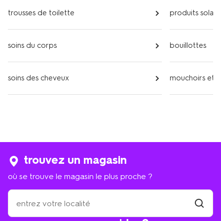
trousses de toilette
produits solair
soins du corps
bouillottes
soins des cheveux
mouchoirs et 
trouvez un magasin
où se trouve le magasin le plus proche ?
où
se
trouve
trouver