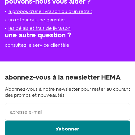
pouvons-nous vous aider ?
un
le
magasi
magasin
à propos d'une livraison ou d'un retrait
le
plus
un retour ou une garantie
proche
les délais et frais de livraison
?
une autre question ?
consultez le
service clientèle
abonnez-vous à la newsletter HEMA
Abonnez-vous à notre newsletter pour rester au courant
des promos et nouveautés.
votre
adresse
email
s'abonner