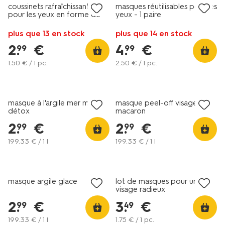
coussinets rafraîchissants
masques réutilisables pour les
pour les yeux en forme de
yeux - 1 paire
cœur - 2 pièces
plus que 13 en stock
plus que 14 en stock
2
.
€
4
.
€
99
99
1
.
50
€ / 1 pc.
2
.
50
€ / 1 pc.
vegan
masque à l'argile mer morte
masque peel-off visage
détox
macaron
2
.
€
2
.
€
99
99
199
.
33
€ / 1 l
199
.
33
€ / 1 l
nouveau
masque argile glace
lot de masques pour un
visage radieux
2
.
€
3
.
€
99
49
199
.
33
€ / 1 l
1
.
75
€ / 1 pc.