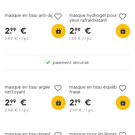
vegan
vegan
masque en tissu anti-âge
masque hydrogel pour les
yeux rafraîchissant
2
.
€
2
.
€
99
99
2
.
99
€ / 1 pc.
1
.
50
€ / 1 pc.
paiement sécurisé
vegan
vegan
masque en tissu argile
masque en tissu équilibre
nettoyant
fraise
2
.
€
2
.
€
99
99
2
.
99
€ / 1 pc.
2
.
99
€ / 1 pc.
vegan
vegan
masque en tissu lissant
masque pour les lèvres