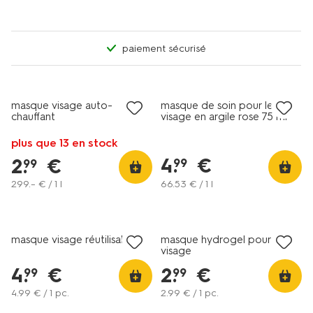
paiement sécurisé
vegan
masque visage auto-
masque de soin pour le
chauffant
visage en argile rose 75 ml
plus que 13 en stock
4
.
€
2
.
€
99
99
299
.
–
€ / 1 l
66
.
53
€ / 1 l
vegan
masque visage réutilisable
masque hydrogel pour le
visage
4
.
€
2
.
€
99
99
4
.
99
€ / 1 pc.
2
.
99
€ / 1 pc.