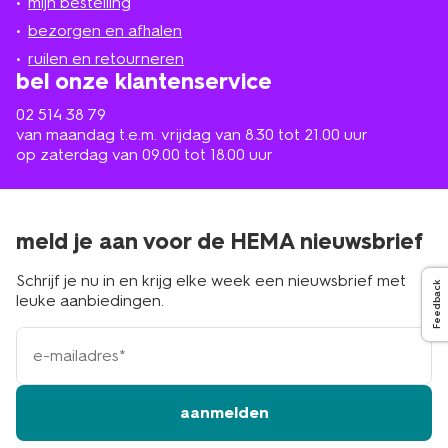
mijn bestelling
in
de
bezorgen en afhalen
buurt
ruilen en retourneren
bel onze klantenservice
02 514 38 79
van maandag t.e.m. vrijdag van 8.30 tot 21.00 uur
op zaterdag van 09.00 tot 18.00 uur
meld je aan voor de HEMA nieuwsbrief
Schrijf je nu in en krijg elke week een nieuwsbrief met
Feedback
leuke aanbiedingen.
e-
mailadres
aanmelden