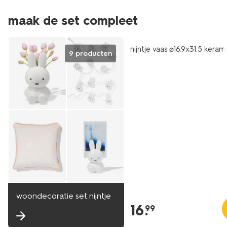
maak de set compleet
nijntje vaas ⌀16.9x31.5 keram
9 producten
woondecoratie set nijntje
16
.
99