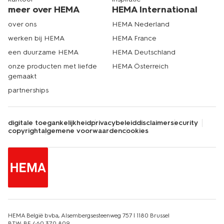
meer over HEMA
HEMA International
over ons
HEMA Nederland
werken bij HEMA
HEMA France
een duurzame HEMA
HEMA Deutschland
onze producten met liefde
HEMA Österreich
gemaakt
partnerships
digitale toegankelijkheid
privacybeleid
disclaimer
security
copyright
algemene voorwaarden
cookies
HEMA België bvba, Alsembergsesteenweg 757 | 1180 Brussel
BTW: BE 460.370.809