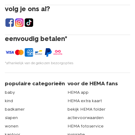
volg je ons al?
eenvoudig betalen*
*afhankelijk van de gekozen bezorgopties
populaire categorieën
voor de HEMA fans
baby
HEMA app
kind
HEMA extra kaart
badkamer
bekijk HEMA folder
slapen
actievoorwaarden
wonen
HEMA fotoservice
kantoor
inspiratie