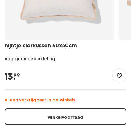
nijntje sierkussen 40x40cm
nog geen beoordeling
/nl-
be/baby/babykamer/babykamer-
13
.
99
accessoires-
verlichting/nijntje-
sierkussen-
40x40cm-
alleen verkrijgbaar in de winkels
60410297.html
winkelvoorraad