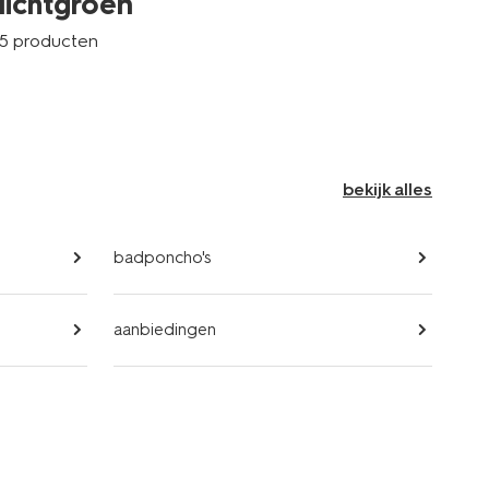
lichtgroen
5 producten
bekijk alles
badponcho's
aanbiedingen