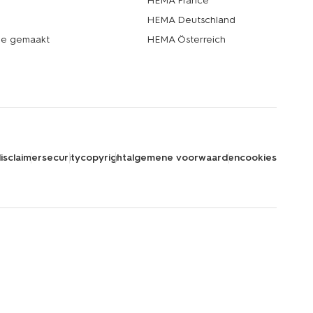
HEMA France
HEMA Deutschland
de gemaakt
HEMA Österreich
isclaimer
security
copyright
algemene voorwaarden
cookies