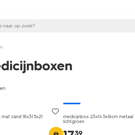
e naar op zoek?
en
dicijnboxen
len
nieuw
 mat zand 18x31.5x21
medicijnbox 23x14.5x16cm metaal
lichtgroen
39