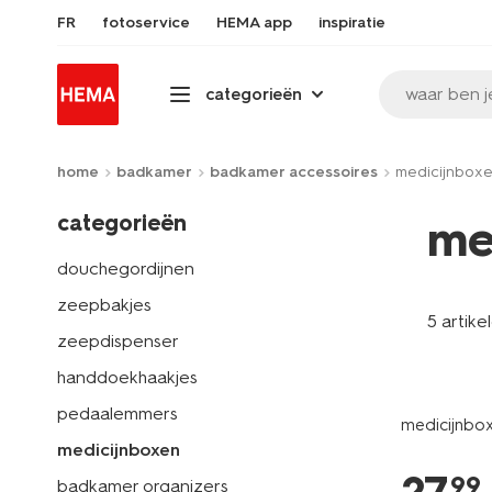
FR
fotoservice
HEMA app
inspiratie
waar ben j
categorieën
home
badkamer
badkamer accessoires
medicijnbox
categorieën
me
douchegordijnen
zeepbakjes
5 artike
zeepdispenser
handdoekhaakjes
pedaalemmers
medicijnbox
medicijnboxen
99
badkamer organizers