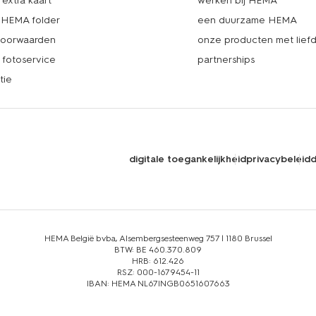
extra kaart
werken bij HEMA
k HEMA folder
een duurzame HEMA
voorwaarden
onze producten met lief
fotoservice
partnerships
tie
digitale toegankelijkheid
privacybeleid
d
HEMA België bvba, Alsembergsesteenweg 757 | 1180 Brussel
BTW: BE 460.370.809
HRB: 612.426
RSZ: 000-1679454-11
IBAN: HEMA NL67INGB0651607663