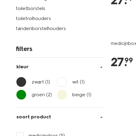
27
.
toiletborstels
toiletrolhouders
tandenborstelhouders
medicijnbox
filters
27
.
99
kleur
zwart
(1)
wit
(1)
groen
(2)
beige
(1)
soort product
medicijndoos
(5)