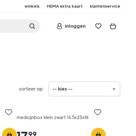
winkels
HEMA extra kaart
klantenservice
inloggen
sorteer op:
-- kies --
medicijnbox klein zwart 14.5x23x16
99