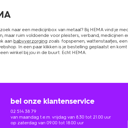
EMA
op zoek naar een medicijnbox van metaal? Bij HEMA vind je med
in, maar ruim voldoende voor pleisters, verband, medicijnen 
nk aan
babyverzorging
zoals: fopspenen, wattenstaafjes, ee
ebshop. In een paar klikken is je bestelling geplaatst en komt
 een winkel bij jou in de buurt. Echt HEMA.
bel onze klantenservice
02 514 38 79
van maandag t.e.m. vrijdag van 8.30 tot 21.00 uur
op zaterdag van 09.00 tot 18.00 uur