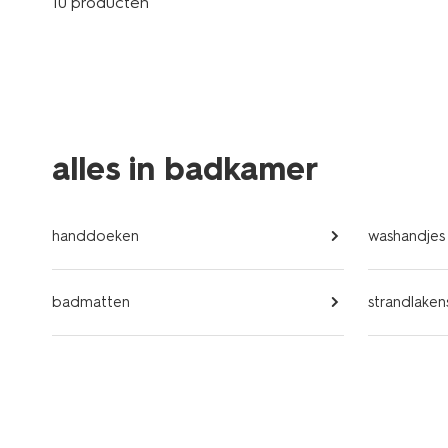
10 producten
alles in badkamer
handdoeken
washandjes
badmatten
strandlaken