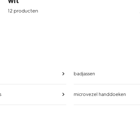
wit
12 producten
badjassen
s
microvezel handdoeken