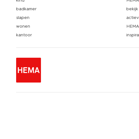
kind
HEMA 
badkamer
bekij
slapen
actie
wonen
HEMA 
kantoor
inspira