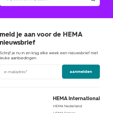
winkel
vind
winkel
bij
jou
in
de
buurt
meld je aan voor de HEMA
nieuwsbrief
Schrijf je nu in en krijg elke week een nieuwsbrief met
leuke aanbiedingen.
e-
aanmelden
mailadres
HEMA International
HEMA Nederland