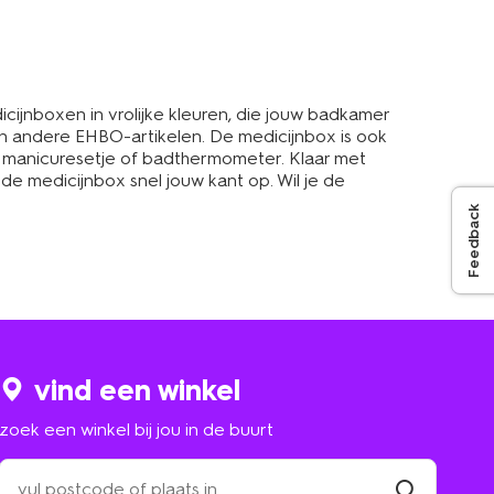
icijnboxen in vrolijke kleuren, die jouw badkamer
en andere EHBO-artikelen. De medicijnbox is ook
n manicuresetje of badthermometer. Klaar met
 de medicijnbox snel jouw kant op. Wil je de
Feedback
vind een winkel
zoek een winkel bij jou in de buurt
zoek
een