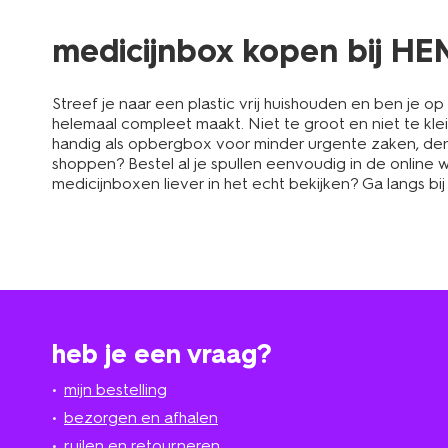
medicijnbox kopen bij H
Streef je naar een plastic vrij huishouden en ben je 
helemaal compleet maakt. Niet te groot en niet te kle
handig als opbergbox voor minder urgente zaken, de
shoppen? Bestel al je spullen eenvoudig in de online w
medicijnboxen liever in het echt bekijken? Ga langs bij
heb je een vraag?
mijn bestelling
bezorgen en afhalen
ruilen en retourneren