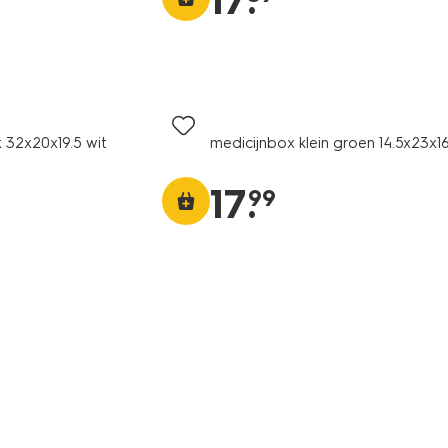
17
.
 32x20x19.5 wit
medicijnbox klein groen 14.5x23x1
17
.
99