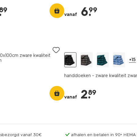
.
6
.
89
99
vanaf
x100cm zware kwaliteit
+15
n
handdoeken - zware kwaliteit zwa
2
.
89
vanaf
uisbezorgd vanaf 30€
afhalen en betalen in 90+ HEMA 