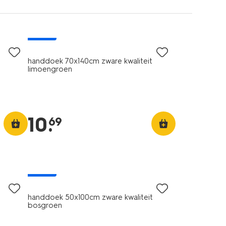
nieuw
handdoek 70x140cm zware kwaliteit
limoengroen
10
.
69
nieuw
handdoek 50x100cm zware kwaliteit
bosgroen