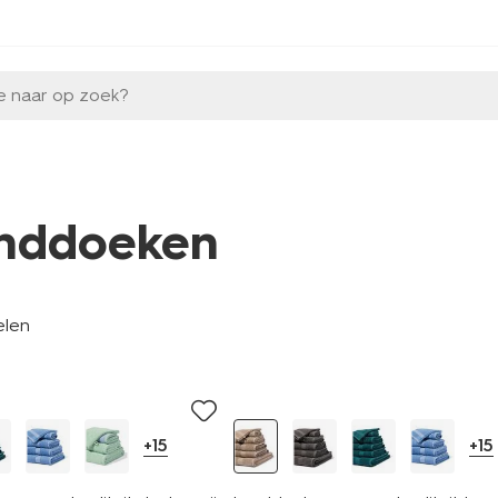
e naar op zoek?
nddoeken
elen
+15
+15