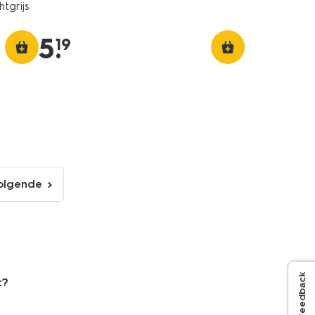
htgrijs
5
.
19
olgende
volgende
pagina
Feedback
t?