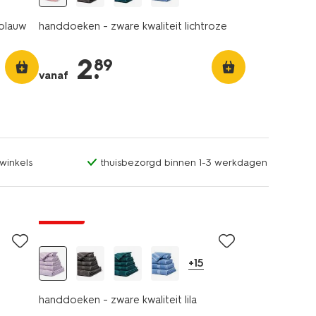
sblauw
handdoeken - zware kwaliteit lichtroze
2
.
89
vanaf
winkels
thuisbezorgd binnen 1-3 werkdagen
nieuw
solden
+15
handdoeken - zware kwaliteit lila