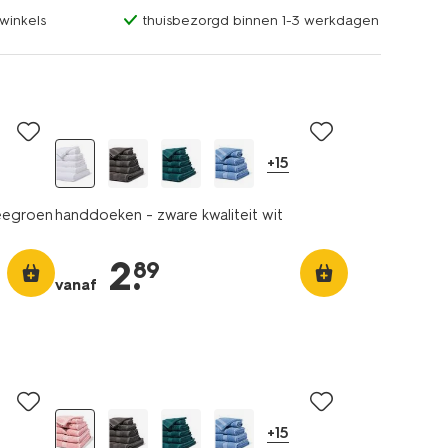
winkels
thuisbezorgd binnen 1-3 werkdagen
+15
zeegroen
handdoeken - zware kwaliteit wit
2
.
89
vanaf
+15