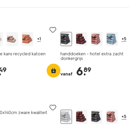
+1
+5
 kans recycled katoen
handdoeken - hotel extra zacht
donkergrijs
.
6
.
49
89
vanaf
x140cm zware kwaliteit
+5