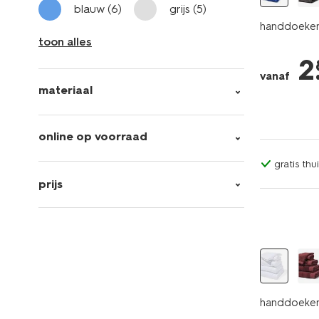
blauw
(6)
grijs
(5)
handdoeken 
toon alles
2
vanaf
materiaal
online op voorraad
gratis th
prijs
handdoeken 