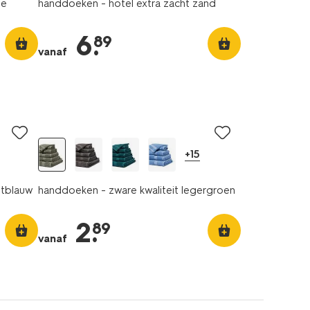
pe
handdoeken - hotel extra zacht zand
6
.
89
vanaf
+15
htblauw
handdoeken - zware kwaliteit legergroen
2
.
89
vanaf