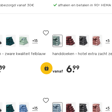
uisbezorgd vanaf 30€
afhalen en betalen in 90+ HEMA 
+15
+5
- zware kwaliteit felblauw
handdoeken - hotel extra zacht 
.
6
.
89
99
vanaf
+15
+5