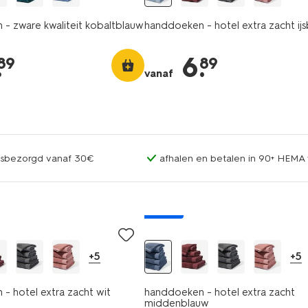
- zware kwaliteit kobaltblauw
handdoeken - hotel extra zacht ij
.
6
.
89
89
vanaf
uisbezorgd vanaf 30€
afhalen en betalen in 90+ HEMA 
nieuw
+5
+5
- hotel extra zacht wit
handdoeken - hotel extra zacht
middenblauw