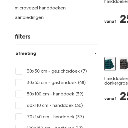
handdoeken 
microvezel handdoeken
2
aanbiedingen
vanaf
filters
afmeting
30x30 cm - gezichtsdoek
(7)
handdoeken 
30x55 cm - gastendoek
(48)
donkergroe
2
50x100 cm - handdoek
(39)
vanaf
60x110 cm - handdoek
(30)
70x140 cm - handdoek
(37)