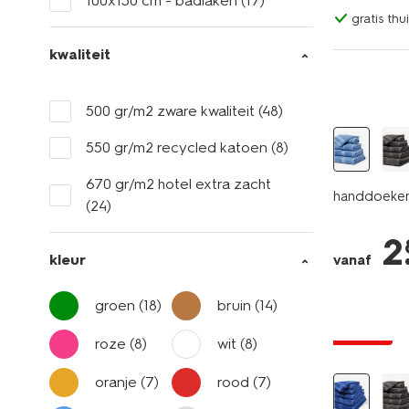
100x150 cm - badlaken
(17)
gratis th
kwaliteit
500 gr/m2 zware kwaliteit
(48)
550 gr/m2 recycled katoen
(8)
670 gr/m2 hotel extra zacht
handdoeken 
(24)
2
kleur
vanaf
nieuw
groen
(18)
bruin
(14)
solden
roze
(8)
wit
(8)
oranje
(7)
rood
(7)