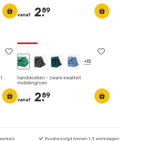
2
.
89
vanaf
nieuw
solden
+15
rt
handdoeken - zware kwaliteit
middengroen
2
.
89
vanaf
winkels
thuisbezorgd binnen 1-3 werkdagen