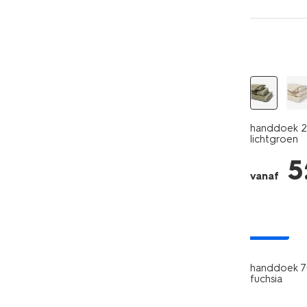
handdoek 2e
lichtgroen
5
vanaf
nieuw
handdoek 70
fuchsia