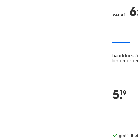
6
vanaf
nieuw
handdoek 50
limoengroe
5
.
19
gratis th