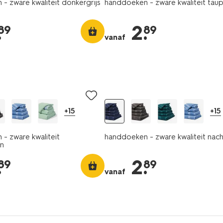
- zware kwaliteit donkergrijs
handdoeken - zware kwaliteit tau
.
2
.
89
89
vanaf
+15
+15
- zware kwaliteit
handdoeken - zware kwaliteit nac
n
.
2
.
89
89
vanaf