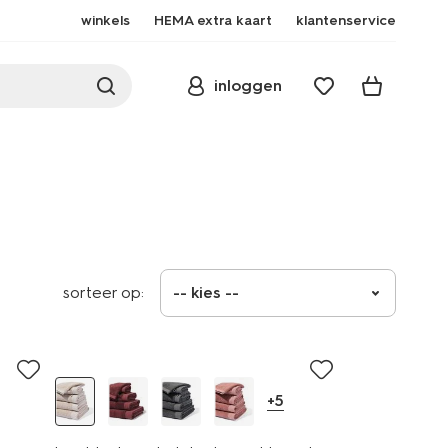
winkels
HEMA extra kaart
klantenservice
inloggen
sorteer op:
-- kies --
+5