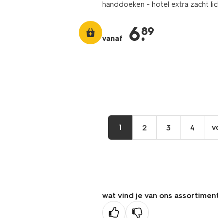
handdoeken - hotel extra zacht lic
6
.
89
vanaf
1
v
2
3
4
wat vind je van ons assortimen