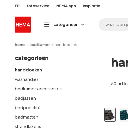
FR
fotoservice
HEMA app
inspiratie
waar ben j
categorieën
home
badkamer
handdoeken
categorieën
ha
handdoeken
washandjes
80 artik
badkamer accessoires
badjassen
badponcho's
badmatten
strandlakens