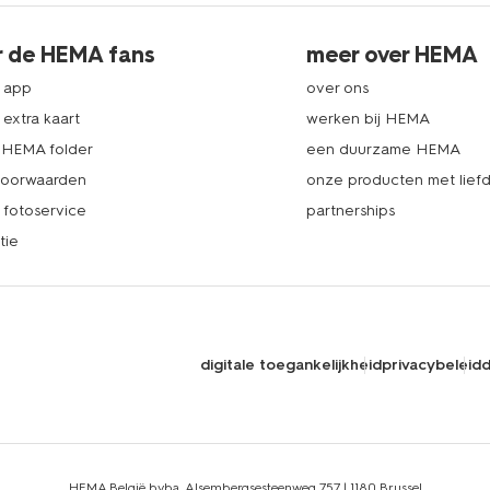
r de HEMA fans
meer over HEMA
 app
over ons
extra kaart
werken bij HEMA
k HEMA folder
een duurzame HEMA
voorwaarden
onze producten met lief
fotoservice
partnerships
tie
digitale toegankelijkheid
privacybeleid
d
HEMA België bvba, Alsembergsesteenweg 757 | 1180 Brussel