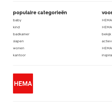
populaire categorieën
voo
baby
HEMA
kind
HEMA 
badkamer
bekij
slapen
actie
wonen
HEMA 
kantoor
inspira