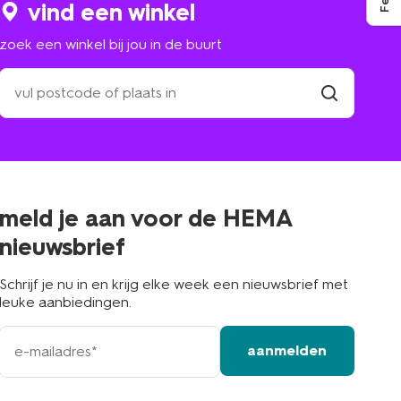
vind een winkel
zoek een winkel bij jou in de buurt
zoek
een
winkel
vind
winkel
bij
jou
in
de
buurt
meld je aan voor de HEMA
nieuwsbrief
Schrijf je nu in en krijg elke week een nieuwsbrief met
leuke aanbiedingen.
e-
aanmelden
mailadres