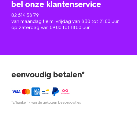
bel onze klantenservice
02 514 38 79
van maandag t.e.m. vrijdag van 8.30 tot 21.00 uur
op zaterdag van 09.00 tot 18.00 uur
eenvoudig betalen*
*afhankelijk van de gekozen bezorgopties