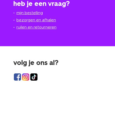
heb je een vraag?
mijn bestelling
bezorgen en afhalen
ruilen en retourneren
volg je ons al?