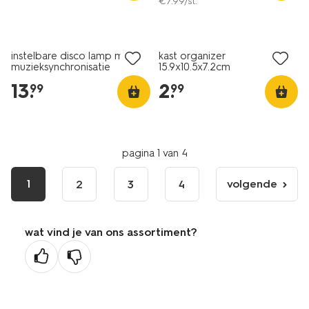
€
7
.
99
/st.
instelbare disco lamp met
kast organizer
muzieksynchronisatie
15.9x10.5x7.2cm
opbergmaatje S
13
.
2
.
99
99
pagina 1 van 4
1
volgende
2
3
4
volgende
pagina
wat vind je van ons assortiment?