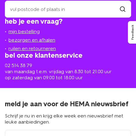
zoek
een
winkel
vind
heb je een vraag?
winkel
bij
Feedback
jou
mijn bestelling
in
de
bezorgen en afhalen
buurt
ruilen en retourneren
bel onze klantenservice
02 514 38 79
van maandag t.e.m. vrijdag van 8.30 tot 21.00 uur
op zaterdag van 09.00 tot 18.00 uur
meld je aan voor de HEMA nieuwsbrief
Schrijf je nu in en krijg elke week een nieuwsbrief met
leuke aanbiedingen.
e-