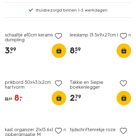
thuisbezorgd binnen 1-3 werkdagen
nieuw
nieuw
schaaltje ⌀10cm keramiek
leeslamp 13.5x9x27cm bloem
dumpling
3
.
8
.
99
59
nu met korting
nieuw
prikbord 50x43.1x2cm
Takkie en Siepie
hartvorm
boekenlegger
8
.
2
.
–
79
11
.
69
kast organizer 21x15.6x10.2cm
tijdschriftenrekje roze
opbergmaatje M