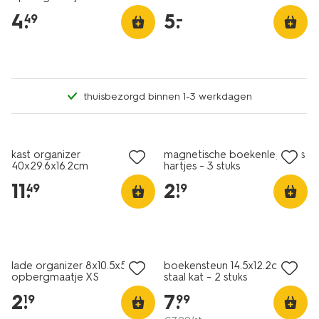
4
.
5
.
–
49
thuisbezorgd binnen 1-3 werkdagen
nieuw
kast organizer
magnetische boekenleggers
40x29.6x16.2cm
hartjes - 3 stuks
opbergmaatje XL
11
.
2
.
49
19
lade organizer 8x10.5x5cm
boekensteun 14.5x12.2cm
opbergmaatje XS
staal kat - 2 stuks
2
.
7
.
19
99