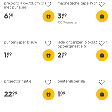
prikbord 47x47x1.1cm bloem
magnetische tape 1.9cmx5m
met punaises
6
.
3
.
50
69
€
0
.
74
/meter
nieuw
puntenslijper blauw
lade organizer 15.6x10.5x5cm
opbergmaatje S
1
.
2
.
09
29
nieuw
projector nijntje
puntenslijper lila
22
.
1
.
99
09