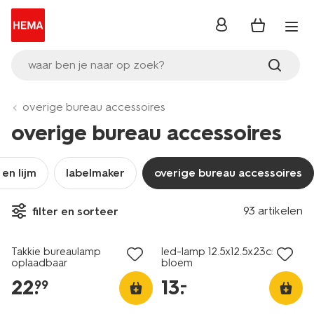
inloggen
waar ben je naar op zoek?
overige bureau accessoires
overige bureau accessoires
en lijm
labelmaker
overige bureau accessoires
93 artikelen
filter en sorteer
nieuw
Takkie bureaulamp
led-lamp 12.5x12.5x23cm
oplaadbaar
bloem
22
.
13
.
–
99