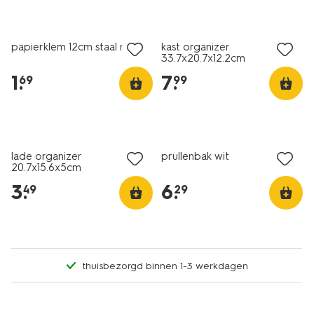
nieuw
papierklem 12cm staal roze
kast organizer
33.7x20.7x12.2cm
opbergmaatje L
1
.
7
.
69
99
lade organizer
prullenbak wit
20.7x15.6x5cm
opbergmaatje M
3
.
6
.
49
29
thuisbezorgd binnen 1-3 werkdagen