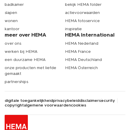
badkamer
bekijk HEMA folder
slapen
actievoorwaarden
wonen
HEMA fotoservice
kantoor
inspiratie
meer over HEMA
HEMA International
over ons
HEMA Nederland
werken bij HEMA
HEMA France
een duurzame HEMA
HEMA Deutschland
onze producten met liefde
HEMA Österreich
gemaakt
partnerships
digitale toegankelijkheid
privacybeleid
disclaimer
security
copyright
algemene voorwaarden
cookies