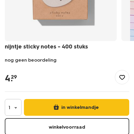
nijntje sticky notes - 400 stuks
nog geen beoordeling
/nl-
be/kantoor/bureau-
4
.
29
accessoires/stickynotes/nijntje-
sticky-
notes-
-
-400-
in winkelmandje
1
stuks-
60410067.html
winkelvoorraad