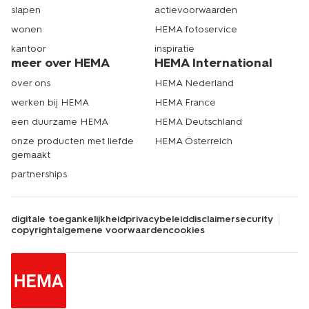
slapen
actievoorwaarden
wonen
HEMA fotoservice
kantoor
inspiratie
meer over HEMA
HEMA International
over ons
HEMA Nederland
werken bij HEMA
HEMA France
een duurzame HEMA
HEMA Deutschland
onze producten met liefde
HEMA Österreich
gemaakt
partnerships
digitale toegankelijkheid
privacybeleid
disclaimer
security
copyright
algemene voorwaarden
cookies