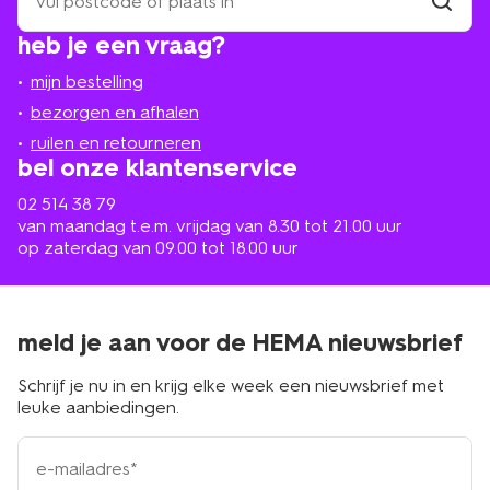
een
winkel
vind
heb je een vraag?
winkel
bij
jou
mijn bestelling
in
de
bezorgen en afhalen
buurt
ruilen en retourneren
bel onze klantenservice
02 514 38 79
van maandag t.e.m. vrijdag van 8.30 tot 21.00 uur
op zaterdag van 09.00 tot 18.00 uur
meld je aan voor de HEMA nieuwsbrief
Schrijf je nu in en krijg elke week een nieuwsbrief met
leuke aanbiedingen.
e-
mailadres