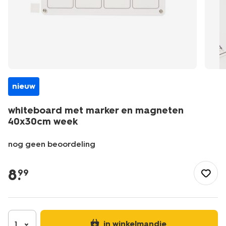
nieuw
whiteboard met marker en magneten
40x30cm week
nog geen beoordeling
/nl-
be/kantoor/bureau-
8
.
99
accessoires/whiteboards/whiteboard-
met-
marker-
en-
magneten-
in winkelmandje
1