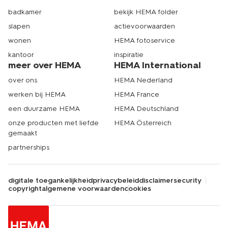
badkamer
bekijk HEMA folder
slapen
actievoorwaarden
wonen
HEMA fotoservice
kantoor
inspiratie
meer over HEMA
HEMA International
over ons
HEMA Nederland
werken bij HEMA
HEMA France
een duurzame HEMA
HEMA Deutschland
onze producten met liefde
HEMA Österreich
gemaakt
partnerships
digitale toegankelijkheid
privacybeleid
disclaimer
security
copyright
algemene voorwaarden
cookies