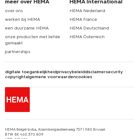
meer over HEMA
HEMA International
over ons
HEMA Nederland
werken bij HEMA
HEMA France
een duurzame HEMA
HEMA Deutschland
onze producten met liefde
HEMA Österreich
gemaakt
partnerships
digitale toegankelijkheid
privacybeleid
disclaimer
security
copyright
algemene voorwaarden
cookies
HEMA België bvba, Alsembergsesteenweg 757 | 1180 Brussel
BTW: BE 460.370.809