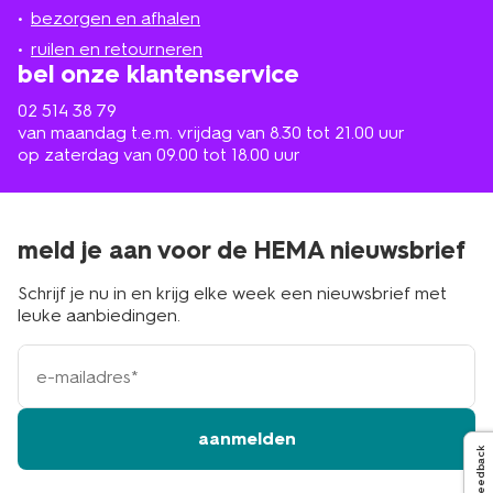
de
bezorgen en afhalen
buurt
ruilen en retourneren
bel onze klantenservice
02 514 38 79
van maandag t.e.m. vrijdag van 8.30 tot 21.00 uur
op zaterdag van 09.00 tot 18.00 uur
meld je aan voor de HEMA nieuwsbrief
Schrijf je nu in en krijg elke week een nieuwsbrief met
leuke aanbiedingen.
e-
mailadres
aanmelden
Feedback