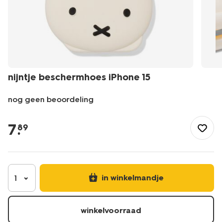
nijntje beschermhoes iPhone 15
nog geen beoordeling
/nl-
be/kantoor/media-
7
.
89
computer/laptoptas/nijntje-
beschermhoes-
iphone-
15-
14990123.html
in winkelmandje
1
winkelvoorraad