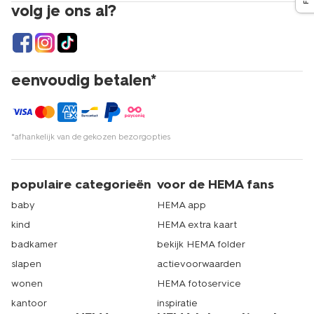
volg je ons al?
eenvoudig betalen*
*afhankelijk van de gekozen bezorgopties
populaire categorieën
voor de HEMA fans
baby
HEMA app
kind
HEMA extra kaart
badkamer
bekijk HEMA folder
slapen
actievoorwaarden
wonen
HEMA fotoservice
kantoor
inspiratie