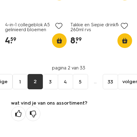
nieuw
nieuw
4-in-1 collegeblok A5
Takkie en Siepie drinkfles
gelinieerd bloemen
260ml rvs
4
.
8
.
59
99
pagina 2 van 33
ige
2
...
volge
1
3
4
5
33
ga
aar
de
wat vind je van ons assortiment?
orige
agina