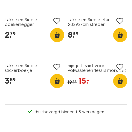
nieuw
nieuw
Takkie en Siepie
Takkie en Siepie etui
boekenlegger
20x9x7cm strepen
2
.
8
.
79
39
nu met korting
Takkie en Siepie
nijntje T-shirt voor
stickerboekje
volwassenen 'less is more' wit
3
.
15
.
–
89
19
.
99
thuisbezorgd binnen 1-3 werkdagen
nieuw
nieuw