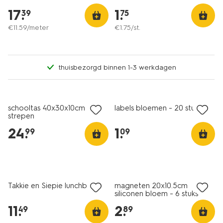
17
.
1
.
39
75
€
11
.
59
/meter
€
1
.
75
/st.
thuisbezorgd binnen 1-3 werkdagen
nieuw
schooltas 40x30x10cm rib
labels bloemen - 20 stuks
strepen
24
.
1
.
99
09
nieuw
nieuw
Takkie en Siepie lunchbox
magneten 20x10.5cm
siliconen bloem - 6 stuks
11
.
2
.
49
89