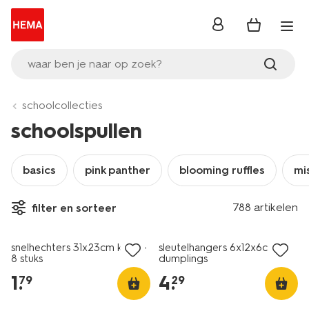
inloggen
waar ben je naar op zoek?
schoolcollecties
schoolspullen
basics
pink panther
blooming ruffles
mi
788 artikelen
filter en sorteer
nieuw
nieuw
snelhechters 31x23cm kleur -
sleutelhangers 6x12x6cm
8 stuks
dumplings
1
.
4
.
79
29