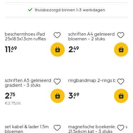
thuisbezorgd binnen 1-3 werkdagen
nieuw
nieuw
beschermhoes iPad
schriften A4 gelinieerd
25x18.5x1.3cm ruffles
bloemen - 2 stuks
bloemen
11
.
2
.
69
49
schriften A5 gelinieerd
ringbandmap 2-rings blauw
gradient - 3 stuks
2
.
3
.
75
69
€
2
.
75
/st.
nieuw
set kabel & lader 1.5m
magnetische boekenleggers
bloemen
21.5x6cm kat - 3 stuks