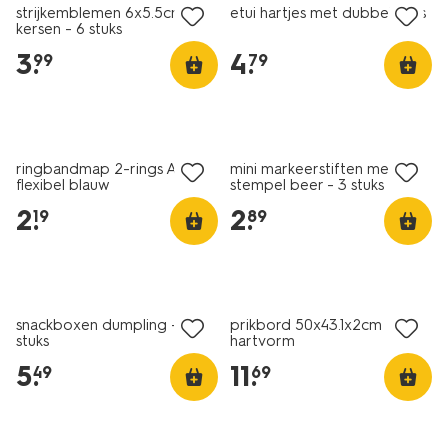
strijkemblemen 6x5.5cm
etui hartjes met dubbele rits
kersen - 6 stuks
3
.
4
.
99
79
nieuw
ringbandmap 2-rings A4
mini markeerstiften met
flexibel blauw
stempel beer - 3 stuks
2
.
2
.
19
89
snackboxen dumpling - 3
prikbord 50x43.1x2cm
stuks
hartvorm
5
.
11
.
49
69