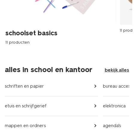
11 prod
schoolset basics
11 producten
alles in school en kantoor
bekijk alles
schriften en papier
bureau accesso
etuis en schrijfgerief
elektronica
mappen en ordners
agenda's