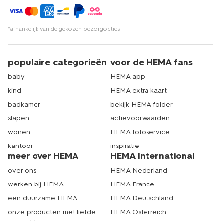
*afhankelijk van de gekozen bezorgopties
populaire categorieën
voor de HEMA fans
baby
HEMA app
kind
HEMA extra kaart
badkamer
bekijk HEMA folder
slapen
actievoorwaarden
wonen
HEMA fotoservice
kantoor
inspiratie
meer over HEMA
HEMA International
over ons
HEMA Nederland
werken bij HEMA
HEMA France
een duurzame HEMA
HEMA Deutschland
onze producten met liefde
HEMA Österreich