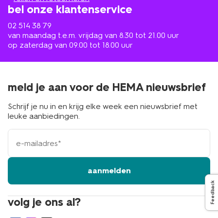
bel onze klantenservice
02 514 38 79
van maandag t.e.m. vrijdag van 8.30 tot 21.00 uur
op zaterdag van 09.00 tot 18.00 uur
meld je aan voor de HEMA nieuwsbrief
Schrijf je nu in en krijg elke week een nieuwsbrief met
leuke aanbiedingen.
e-
mailadres
aanmelden
Feedback
volg je ons al?