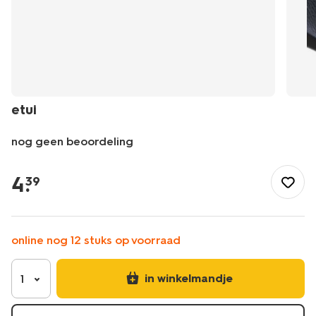
etui
nog geen beoordeling
/nl-
be/kantoor/schrijfwaren/etuis/etui-
4
.
39
14400500.html
online nog 12 stuks op voorraad
in winkelmandje
1