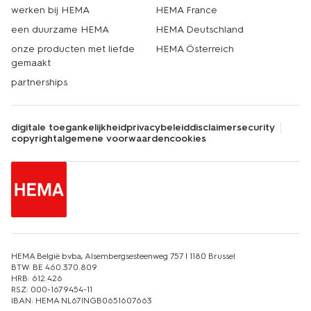
werken bij HEMA
HEMA France
een duurzame HEMA
HEMA Deutschland
onze producten met liefde
HEMA Österreich
gemaakt
partnerships
digitale toegankelijkheid
privacybeleid
disclaimer
security
copyright
algemene voorwaarden
cookies
HEMA België bvba, Alsembergsesteenweg 757 | 1180 Brussel
BTW: BE 460.370.809
HRB: 612.426
RSZ: 000-1679454-11
IBAN: HEMA NL67INGB0651607663