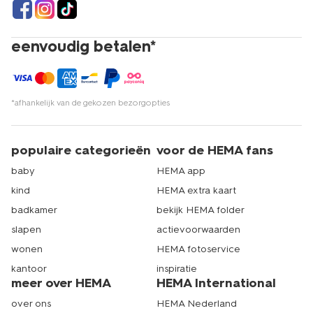
eenvoudig betalen*
*afhankelijk van de gekozen bezorgopties
populaire categorieën
voor de HEMA fans
baby
HEMA app
kind
HEMA extra kaart
badkamer
bekijk HEMA folder
slapen
actievoorwaarden
wonen
HEMA fotoservice
kantoor
inspiratie
meer over HEMA
HEMA International
over ons
HEMA Nederland