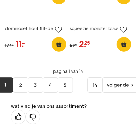
nu met korting
nu met korting
dominoset hout 88-delig
squeezie monster blauw
11
.
2
.
–
25
17
.
5
.
39
69
pagina 1 van 14
1
...
volgende
2
3
4
5
14
volgen
pagina
wat vind je van ons assortiment?