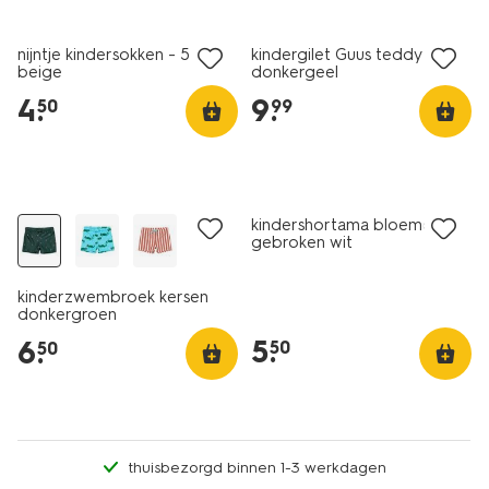
5 paar
nieuw
nijntje kindersokken - 5 paar
kindergilet Guus teddy
beige
donkergeel
4
.
9
.
50
99
kindershortama bloemen
gebroken wit
kinderzwembroek kersen
donkergroen
5
.
6
.
50
50
thuisbezorgd binnen 1-3 werkdagen