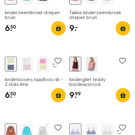
kinderzwembroek strepen
Takkie kinderzwembroek
bruin
strepen bruin
6
.
9
.
–
50
2 stuks
nieuw
+1
kinderboxers naadloos rib -
kindergilet teddy
2 stuks lime
bordeauxrood
6
.
9
.
50
99
+1