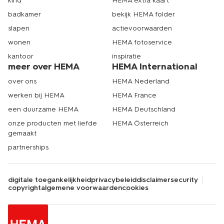
kind
HEMA extra kaart
badkamer
bekijk HEMA folder
slapen
actievoorwaarden
wonen
HEMA fotoservice
kantoor
inspiratie
meer over HEMA
HEMA International
over ons
HEMA Nederland
werken bij HEMA
HEMA France
een duurzame HEMA
HEMA Deutschland
onze producten met liefde
HEMA Österreich
gemaakt
partnerships
digitale toegankelijkheid
privacybeleid
disclaimer
security
copyright
algemene voorwaarden
cookies