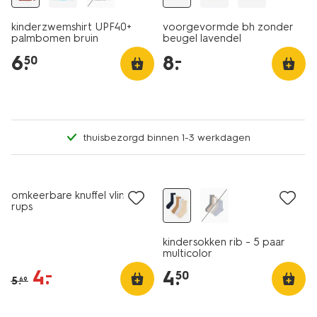
kinderzwemshirt UPF40+
voorgevormde bh zonder
palmbomen bruin
beugel lavendel
6
.
8
.
–
50
thuisbezorgd binnen 1-3 werkdagen
nu met korting
5 paar
omkeerbare knuffel vlinder-
rups
kindersokken rib - 5 paar
multicolor
4
.
–
4
.
50
5
.
69