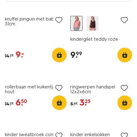
nu met korting
nieuw
knuffel pinguin met baby
31cm
kindergilet teddy roze
9
.
–
9
.
99
14
.
29
nu met korting
nu met korting
rollerbaan met kuikentjes
ringwerpen handspel
hout
12x2x6cm
6
.
3
.
50
25
14
.
5
.
29
69
nu met korting
5 paar
kinder sweatbroek comfy fit
kinder enkelsokken