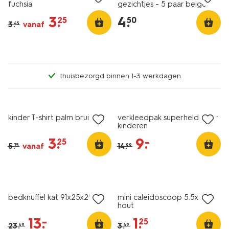
fuchsia
gezichtjes - 5 paar beige
3
.
4
.
25
50
3
.
vanaf
45
thuisbezorgd binnen 1-3 werkdagen
nu met korting
nu met korting
kinder T-shirt palm bruin
verkleedpak superheld voor
kinderen
3
.
9
.
–
25
5
.
vanaf
14
.
75
99
nu met korting
nu met korting
bedknuffel kat 91x25x20cm
mini caleidoscoop 5.5x5cm
hout
13
.
1
.
–
25
23
.
3
.
49
49