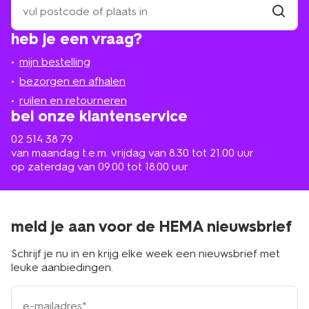
een
winkel
vind
heb je een vraag?
winkel
bij
jou
mijn bestelling
in
de
bezorgen en afhalen
buurt
ruilen en retourneren
bel onze klantenservice
02 514 38 79
van maandag t.e.m. vrijdag van 8.30 tot 21.00 uur
op zaterdag van 09.00 tot 18.00 uur
meld je aan voor de HEMA nieuwsbrief
Schrijf je nu in en krijg elke week een nieuwsbrief met
leuke aanbiedingen.
e-
mailadres