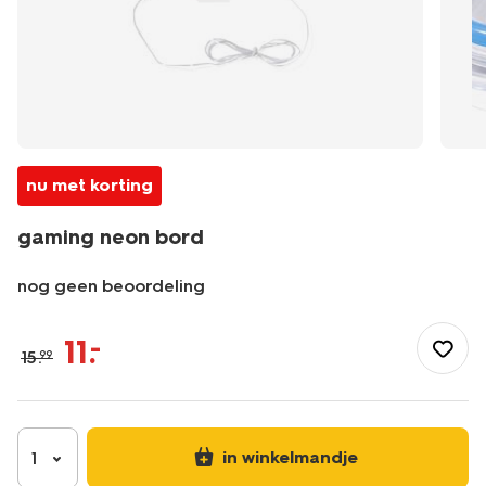
nu met korting
gaming neon bord
nog geen beoordeling
/nl-
be/kind/kinderkamer/accessoires/gaming-
11
.
–
15
.
99
neon-
bord-
39650045.html
in winkelmandje
1