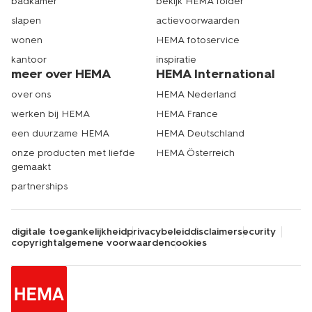
badkamer
bekijk HEMA folder
slapen
actievoorwaarden
wonen
HEMA fotoservice
kantoor
inspiratie
meer over HEMA
HEMA International
over ons
HEMA Nederland
werken bij HEMA
HEMA France
een duurzame HEMA
HEMA Deutschland
onze producten met liefde
HEMA Österreich
gemaakt
partnerships
digitale toegankelijkheid
privacybeleid
disclaimer
security
copyright
algemene voorwaarden
cookies