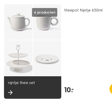
theepot Nijntje 650ml
6 producten
nijntje thee set
10
.
–