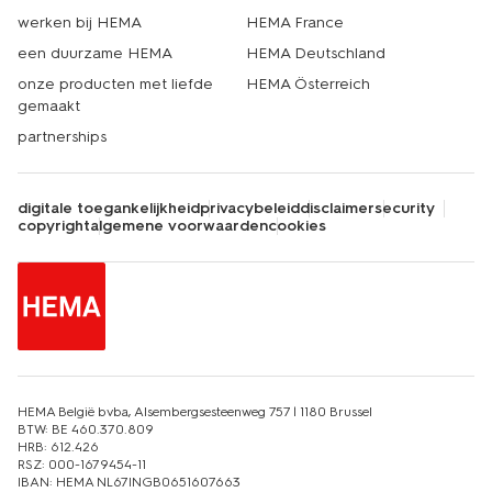
werken bij HEMA
HEMA France
een duurzame HEMA
HEMA Deutschland
onze producten met liefde
HEMA Österreich
gemaakt
partnerships
digitale toegankelijkheid
privacybeleid
disclaimer
security
copyright
algemene voorwaarden
cookies
HEMA België bvba, Alsembergsesteenweg 757 | 1180 Brussel
BTW: BE 460.370.809
HRB: 612.426
RSZ: 000-1679454-11
IBAN: HEMA NL67INGB0651607663