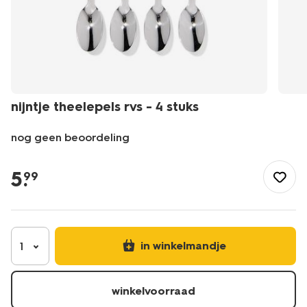
nijntje theelepels rvs - 4 stuks
nog geen beoordeling
/nl-
be/koken-
5
.
99
tafelen/bestek/lepels/nijntje-
theelepels-
rvs-
-
-4-
in winkelmandje
1
stuks-
60410093.html
winkelvoorraad