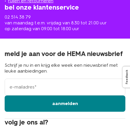
ruilen en retourneren
bel onze klantenservice
02 514 38 79
van maandag t.e.m. vrijdag van 8.30 tot 21.00 uur
op zaterdag van 09.00 tot 18.00 uur
meld je aan voor de HEMA nieuwsbrief
Schrijf je nu in en krijg elke week een nieuwsbrief met
leuke aanbiedingen.
Feedback
e-
mailadres
aanmelden
volg je ons al?