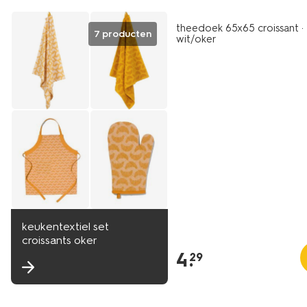
theedoek 65x65 croissant -
7 producten
wit/oker
keukentextiel set
croissants oker
4
.
29