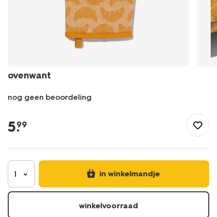
ovenwant
nog geen beoordeling
/nl-
be/koken-
5
.
99
tafelen/keukentextiel-
tafeltextiel/pannenlappen-
ovenwanten/ovenwant-
5400146.html
in winkelmandje
1
winkelvoorraad