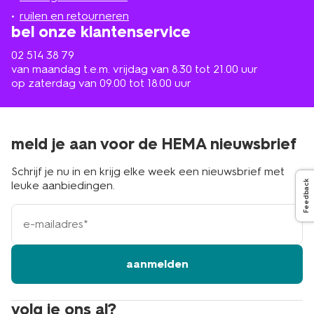
buurt
ruilen en retourneren
bel onze klantenservice
02 514 38 79
van maandag t.e.m. vrijdag van 8.30 tot 21.00 uur
op zaterdag van 09.00 tot 18.00 uur
meld je aan voor de HEMA nieuwsbrief
Schrijf je nu in en krijg elke week een nieuwsbrief met
Feedback
leuke aanbiedingen.
e-
mailadres
aanmelden
volg je ons al?