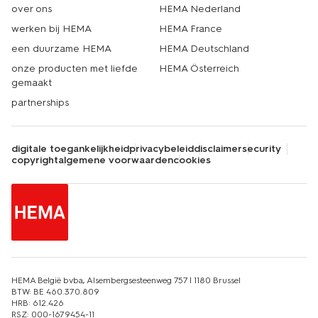
over ons
HEMA Nederland
werken bij HEMA
HEMA France
een duurzame HEMA
HEMA Deutschland
onze producten met liefde
HEMA Österreich
gemaakt
partnerships
digitale toegankelijkheid
privacybeleid
disclaimer
security
copyright
algemene voorwaarden
cookies
HEMA België bvba, Alsembergsesteenweg 757 | 1180 Brussel
BTW: BE 460.370.809
HRB: 612.426
RSZ: 000-1679454-11