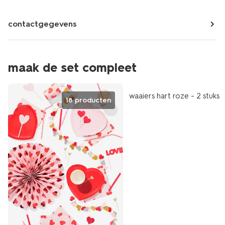
contactgegevens
maak de set compleet
waaiers hart roze - 2 stuks
18 producten