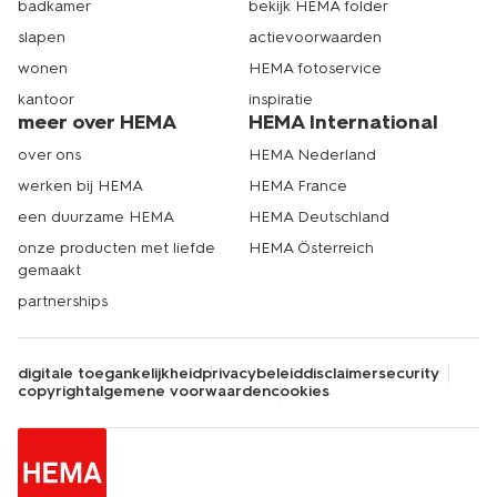
badkamer
bekijk HEMA folder
slapen
actievoorwaarden
wonen
HEMA fotoservice
kantoor
inspiratie
meer over HEMA
HEMA International
over ons
HEMA Nederland
werken bij HEMA
HEMA France
een duurzame HEMA
HEMA Deutschland
onze producten met liefde
HEMA Österreich
gemaakt
partnerships
digitale toegankelijkheid
privacybeleid
disclaimer
security
copyright
algemene voorwaarden
cookies