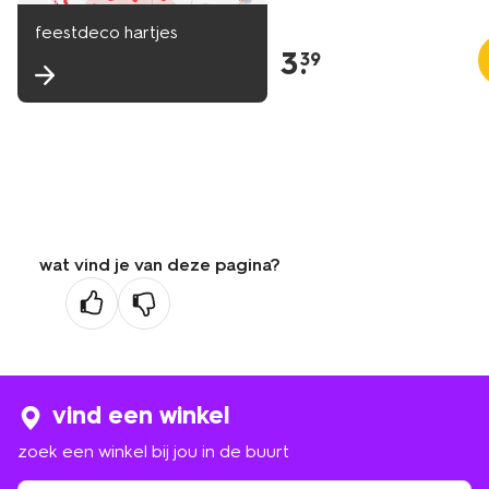
feestdeco hartjes
3
.
39
wat vind je van deze pagina?
vind een winkel
zoek een winkel bij jou in de buurt