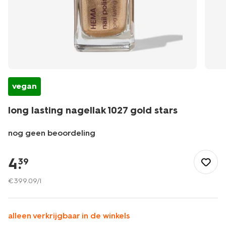
vegan
long lasting nagellak 1027 gold stars
nog geen beoordeling
/nl-
be/mooi-
4
.
39
verzorgd/make-
up/nagellak/long-
€
399
.
09
/l
lasting-
nagellak-
1027-
alleen verkrijgbaar in de winkels
gold-