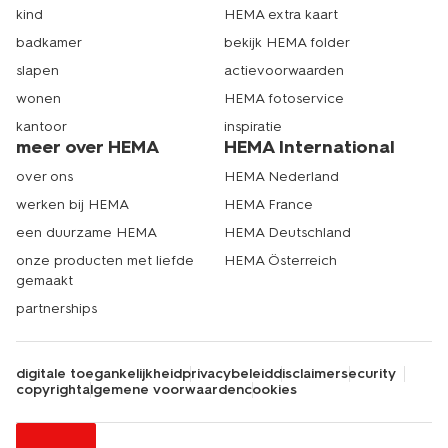
kind
HEMA extra kaart
badkamer
bekijk HEMA folder
slapen
actievoorwaarden
wonen
HEMA fotoservice
kantoor
inspiratie
meer over HEMA
HEMA International
over ons
HEMA Nederland
werken bij HEMA
HEMA France
een duurzame HEMA
HEMA Deutschland
onze producten met liefde
HEMA Österreich
gemaakt
partnerships
digitale toegankelijkheid
privacybeleid
disclaimer
security
copyright
algemene voorwaarden
cookies