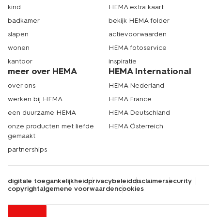
kind
HEMA extra kaart
badkamer
bekijk HEMA folder
slapen
actievoorwaarden
wonen
HEMA fotoservice
kantoor
inspiratie
meer over HEMA
HEMA International
over ons
HEMA Nederland
werken bij HEMA
HEMA France
een duurzame HEMA
HEMA Deutschland
onze producten met liefde
HEMA Österreich
gemaakt
partnerships
digitale toegankelijkheid
privacybeleid
disclaimer
security
copyright
algemene voorwaarden
cookies