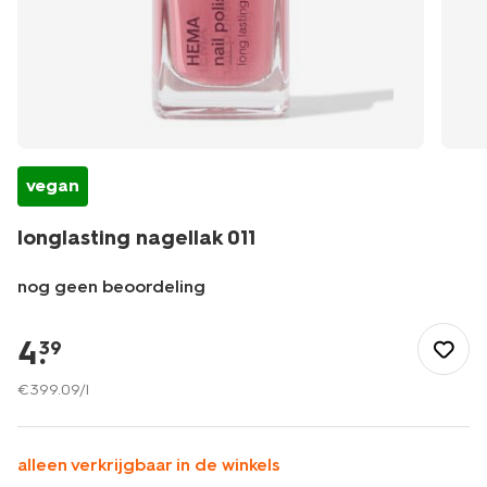
vegan
longlasting nagellak 011
nog geen beoordeling
/nl-
be/mooi-
4
.
39
verzorgd/make-
up/nagellak/longlasting-
€
399
.
09
/l
nagellak-
011-
11240904.html
alleen verkrijgbaar in de winkels