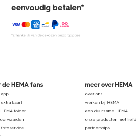
eenvoudig betalen*
*afhankelijk van de gekozen bezorgopties
r de HEMA fans
meer over HEMA
 app
over ons
extra kaart
werken bij HEMA
k HEMA folder
een duurzame HEMA
voorwaarden
onze producten met lief
fotoservice
partnerships