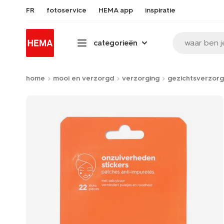
FR
fotoservice
HEMA app
inspiratie
waar ben j
categorieën
home
mooi en verzorgd
verzorging
gezichtsverzorg