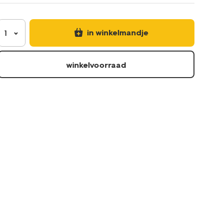
in winkelmandje
1
winkelvoorraad