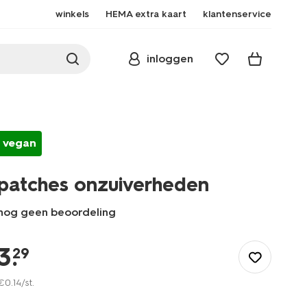
winkels
HEMA extra kaart
klantenservice
inloggen
vegan
patches onzuiverheden
nog geen beoordeling
/nl-
be/mooi-
3
.
29
verzorgd/verzorging/gezichtsverzorging/gezichtsmaskers/patc
onzuiverheden-
€
0
.
14
/st.
17860153.html