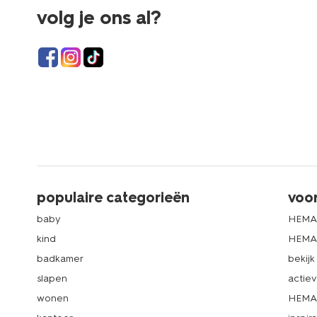
volg je ons al?
populaire categorieën
voo
baby
HEMA
kind
HEMA 
badkamer
bekij
slapen
actie
wonen
HEMA 