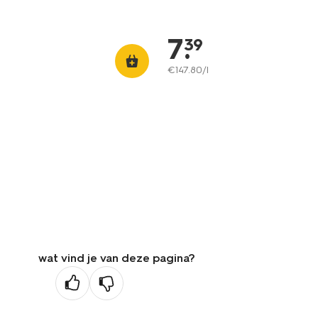
7
.
39
€
147
.
80
/l
wat vind je van deze pagina?