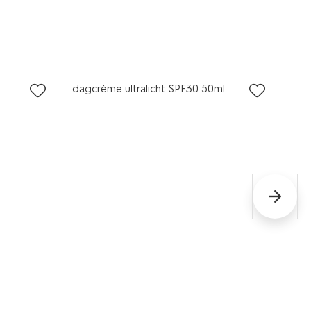
vegan
dagcrème ultralicht SPF30 50ml