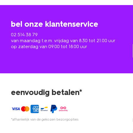
bel onze klantenservice
02 514 38 79
van maandag t.e.m. vrijdag van 8.30 tot 21.00 uur
op zaterdag van 09.00 tot 18.00 uur
eenvoudig betalen*
*afhankelijk van de gekozen bezorgopties