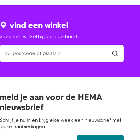
vind een winkel
zoek een winkel bij jou in de buurt
zoek
een
winkel
vind
winkel
bij
jou
in
de
buurt
meld je aan voor de HEMA
nieuwsbrief
Schrijf je nu in en krijg elke week een nieuwsbrief met
leuke aanbiedingen.
e-