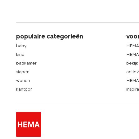
populaire categorieën
voo
baby
HEMA
kind
HEMA 
badkamer
bekij
slapen
actie
wonen
HEMA 
kantoor
inspira