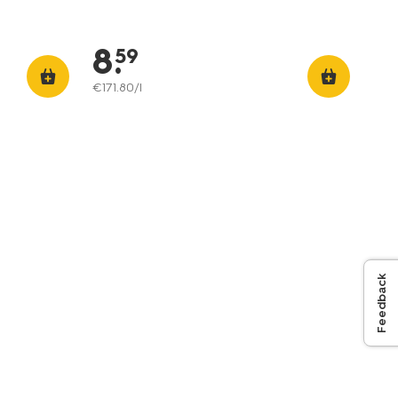
8
.
59
€
171
.
80
/l
Feedback