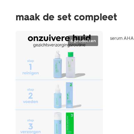
maak de set compleet
vegan
serum AHA
6 producten