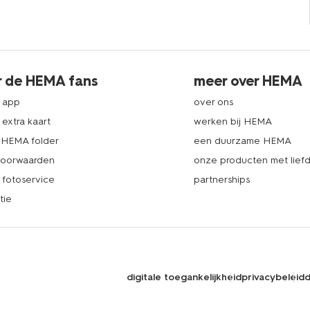
r de HEMA fans
meer over HEMA
 app
over ons
extra kaart
werken bij HEMA
k HEMA folder
een duurzame HEMA
voorwaarden
onze producten met lief
fotoservice
partnerships
tie
digitale toegankelijkheid
privacybeleid
d