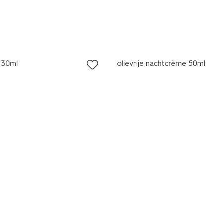
vegan
 30ml
olievrije nachtcrème 50ml