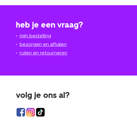
heb je een vraag?
mijn bestelling
bezorgen en afhalen
ruilen en retourneren
volg je ons al?