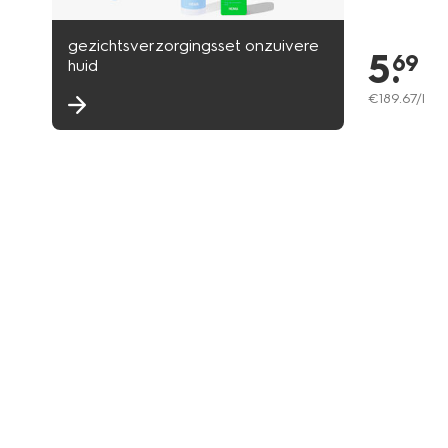
gezichtsverzorgingsset onzuivere
5
.
69
huid
€
189
.
67
/l