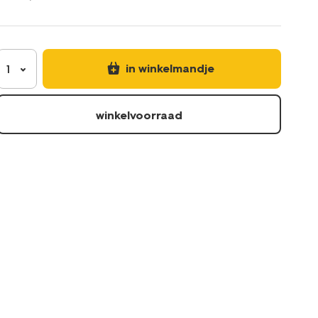
met-
aha-
voor-
de-
onzuivere-
in winkelmandje
1
huid-
145ml-
17870103.html
winkelvoorraad