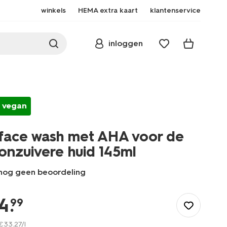
winkels
HEMA extra kaart
klantenservice
inloggen
vegan
face wash met AHA voor de
onzuivere huid 145ml
nog geen beoordeling
/nl-
be/mooi-
4
.
99
verzorgd/verzorging/gezichtsverzorging/gezichtsreiniging/face
wash-
€
33
.
27
/l