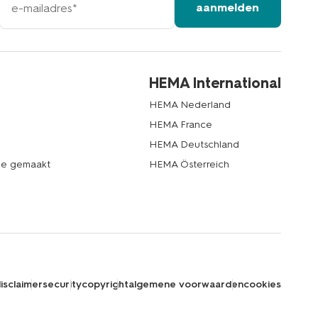
aanmelden
mailadres
HEMA International
HEMA Nederland
HEMA France
HEMA Deutschland
de gemaakt
HEMA Österreich
isclaimer
security
copyright
algemene voorwaarden
cookies