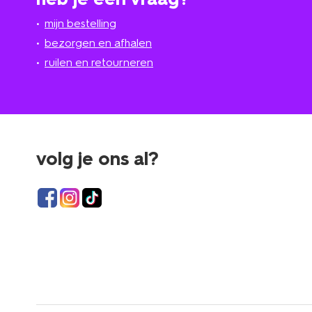
mijn bestelling
bezorgen en afhalen
ruilen en retourneren
volg je ons al?