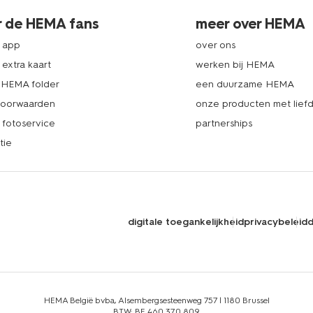
r de HEMA fans
meer over HEMA
 app
over ons
extra kaart
werken bij HEMA
k HEMA folder
een duurzame HEMA
voorwaarden
onze producten met lief
fotoservice
partnerships
tie
digitale toegankelijkheid
privacybeleid
d
HEMA België bvba, Alsembergsesteenweg 757 | 1180 Brussel
BTW: BE 460.370.809