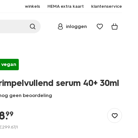
winkels
HEMA extra kaart
klantenservice
inloggen
vegan
rimpelvullend serum 40+ 30ml
nog geen beoordeling
/nl-
be/mooi-
8
.
99
verzorgd/verzorging/gezichtsverzorging/serums/rimpelvullend-
serum-
€
299
.
67
/l
40plus-
30ml-