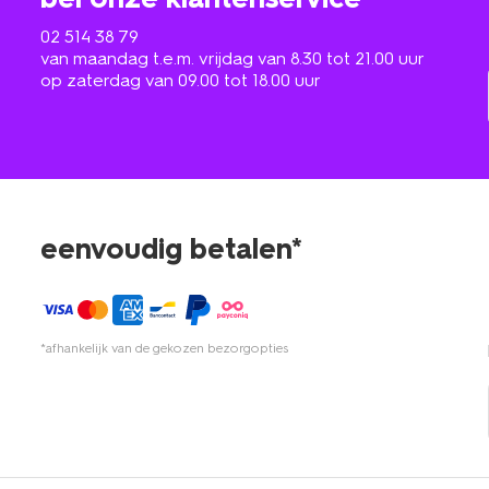
02 514 38 79
van maandag t.e.m. vrijdag van 8.30 tot 21.00 uur
op zaterdag van 09.00 tot 18.00 uur
eenvoudig betalen*
*afhankelijk van de gekozen bezorgopties