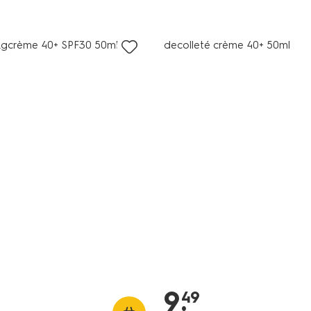
vegan
dagcrème 40+ SPF30 50ml
decolleté crème 40+ 50ml
9
.
49