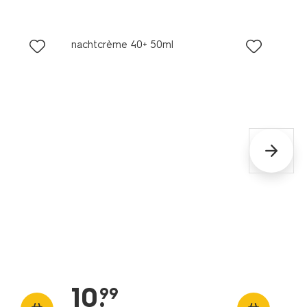
vegan
nachtcrème 40+ 50ml
10
.
99