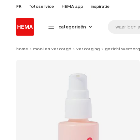
FR
fotoservice
HEMA app
inspiratie
waar ben j
categorieën
home
mooi en verzorgd
verzorging
gezichtsverzorg