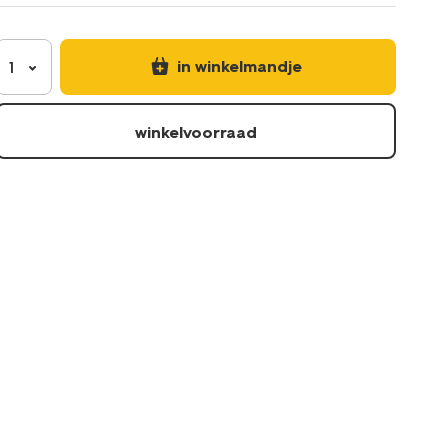
17870136.html
in winkelmandje
1
winkelvoorraad