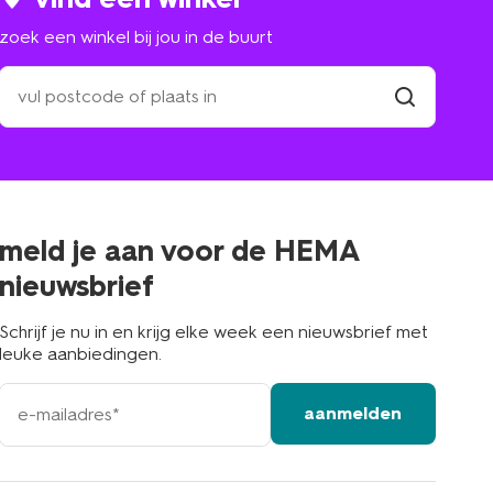
zoek een winkel bij jou in de buurt
zoek
een
winkel
vind
winkel
bij
jou
in
de
buurt
meld je aan voor de HEMA
nieuwsbrief
Schrijf je nu in en krijg elke week een nieuwsbrief met
leuke aanbiedingen.
e-
aanmelden
mailadres