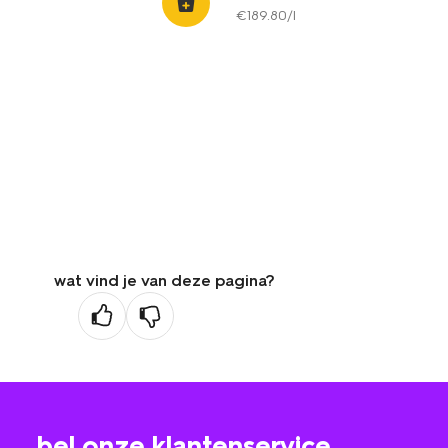
€
189
.
80
/l
wat vind je van deze pagina?
bel onze klantenservice