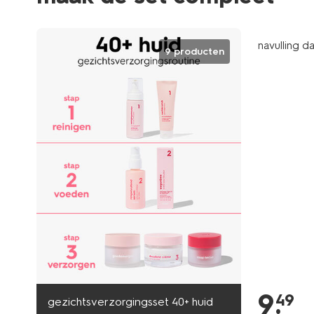
vegan
navulling 
9 producten
9
.
49
gezichtsverzorgingsset 40+ huid