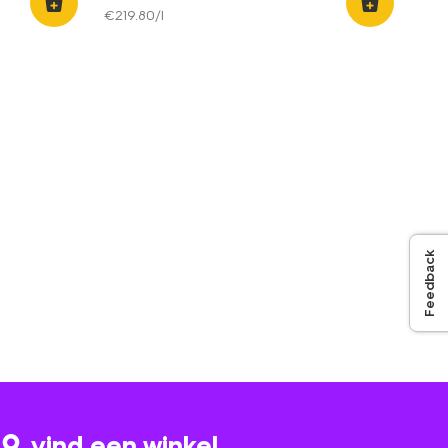
€
219
.
80
/l
Feedback
vind een winkel