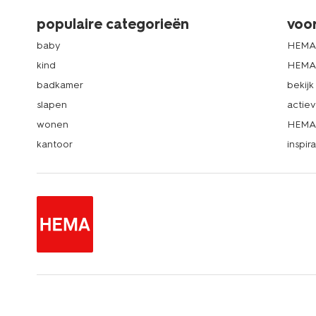
populaire categorieën
voo
baby
HEMA
kind
HEMA 
badkamer
bekij
slapen
actie
wonen
HEMA 
kantoor
inspira