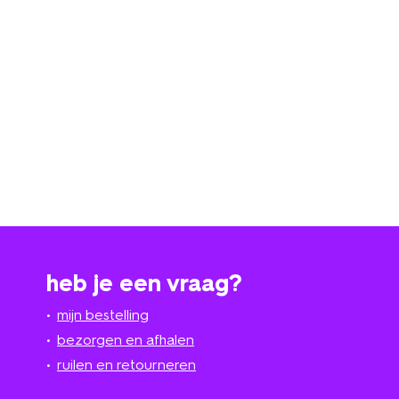
heb je een vraag?
mijn bestelling
bezorgen en afhalen
ruilen en retourneren