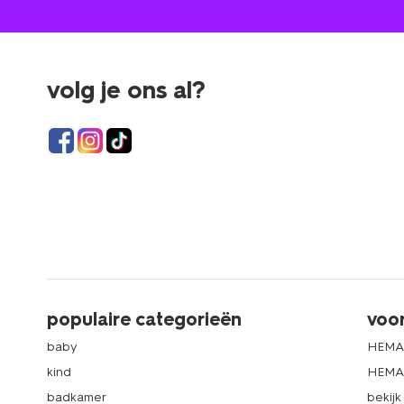
volg je ons al?
populaire categorieën
voo
baby
HEMA
kind
HEMA 
badkamer
bekij