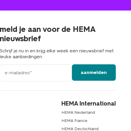
winkel
bij
jou
in
de
buurt
meld je aan voor de HEMA
nieuwsbrief
Schrijf je nu in en krijg elke week een nieuwsbrief met
leuke aanbiedingen.
e-
aanmelden
mailadres
HEMA International
HEMA Nederland
HEMA France
HEMA Deutschland