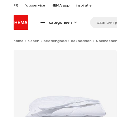
FR
fotoservice
HEMA app
inspiratie
waar ben j
categorieën
home
slapen
beddengoed
dekbedden
4 seizoene