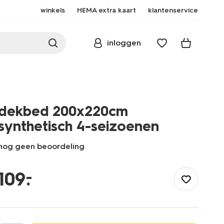
winkels
HEMA extra kaart
klantenservice
inloggen
dekbed 200x220cm
synthetisch 4-seizoenen
nog geen beoordeling
/nl-
be/slapen/beddengoed/dekbedden/4-
–
109
.
seizoenen-
dekbed/dekbed-
200x220cm-
synthetisch-
4-