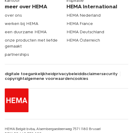
kantoor
inspiratie
meer over HEMA
HEMA International
over ons
HEMA Nederland
werken bij HEMA
HEMA France
een duurzame HEMA
HEMA Deutschland
onze producten met liefde
HEMA Österreich
gemaakt
partnerships
digitale toegankelijkheid
privacybeleid
disclaimer
security
copyright
algemene voorwaarden
cookies
HEMA België bvba, Alsembergsesteenweg 757 | 1180 Brussel