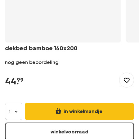
dekbed bamboe 140x200
nog geen beoordeling
/nl-
be/slapen/beddengoed/dekbedden/dekbed-
44
.
99
bamboe-
140x200-
5590027.html
in winkelmandje
1
winkelvoorraad