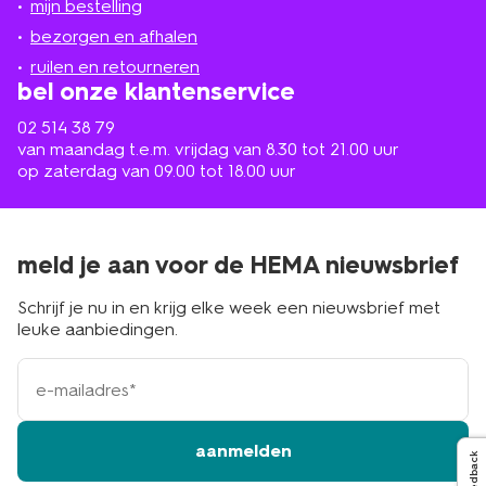
mijn bestelling
in
de
bezorgen en afhalen
buurt
ruilen en retourneren
bel onze klantenservice
02 514 38 79
van maandag t.e.m. vrijdag van 8.30 tot 21.00 uur
op zaterdag van 09.00 tot 18.00 uur
meld je aan voor de HEMA nieuwsbrief
Schrijf je nu in en krijg elke week een nieuwsbrief met
leuke aanbiedingen.
e-
mailadres
aanmelden
Feedback